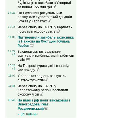
будівництво автобази в Ужгороді
за понад 155 млн грн
14:23
На Рахівщині рятувальники
розшукали туриста, який дві доби
блукав у Карпатах
12:15
Через спеку до +40 °C у Карпатах
посилили охорону лісів
11:09
Підтвердили загибель захисника
із Нанкова на Хустщині Юліана
Гербея
17:29
Закарпатські рятувальники
/ 1
врятували грибника, який заблукав
у лісі
16:23
На Петросі турист двічі впав під
/ 1
час походу
11:07
У Карпатах за день врятували
п’ятьох туристів
11:45
Через спеку до +37 °C у
Карпатському регіоні посилили
охорону лісів
09:48
На війні з рф поліг військовий з
Виноградова Ігнат
Роздяловський
» Всі новини