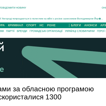
ПОВІДОМИТИ НОВИНУ
ОН
Інструктора районного ТЦК на Закарпатті судитимуть за обвинуваченням у катув...
В Ужгороді попрощаються із полеглим на війні з росією захисником Володимиром Йор�...
В Ужгороді 5 серпня попрощаються із захисником Богданом Югасом, який два роки �...
УРА
КРИМІНАЛ
СПОРТ
НС
РІЗНЕ
БЛОГИ
АНОНСИ
АРХ
Підтвердили загибель захисника із Нанкова на Хустщині Юліана Гербея (ФОТО)[/gree...
ЗМІ
ПАРТІЇ
БРЕНДИ
ГРОМАДСЬКІ ОРГАНІЗАЦІЇ
УКРАЇНЦІ СЛОВАЧЧИНИ
ГЕРОЇ
На війні з рф поліг військовий з Виноградова Ігнат Роздяловський (ФОТО)...
На Хустщині внаслідок ДТП за участі трьох авто постраждали 13 людей (ФОТО)...
Інструктора районного ТЦК на Закарпатті судитимуть за обвинувачен...
ами за обласною програмою
 скористалися 1300