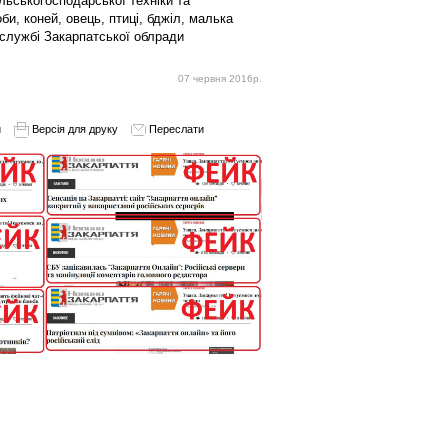
льськогосподарської техніки та
и, коней, овець, птиці, бджіл, малька
службі Закарпатської облради
07 червня 2016р.
и
Версія для друку
Переслати