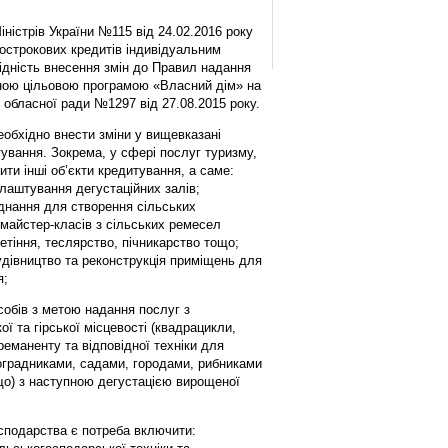
іністрів України №115 від 24.02.2016 року
острокових кредитів індивідуальним
ідність внесення змін до Правил надання
сною цільовою програмою «Власний дім» на
 обласної ради №1297 від 27.08.2015 року.
обхідно внести зміни у вищевказані
вання. Зокрема, у сфері послуг туризму,
ити інші об’єкти кредитування, а саме:
лаштування дегустаційних залів;
днання для створення сільських
 майстер-класів з сільських ремесел
летіння, теслярство, пічникарство тощо;
будівництво та реконструкція приміщень для
я;
собів з метою надання послуг з
ї та гірської місцевості (квадрацикли,
реманенту та відповідної техніки для
ноградниками, садами, городами, рибниками
що) з наступною дегустацією вирощеної
осподарства є потреба включити: