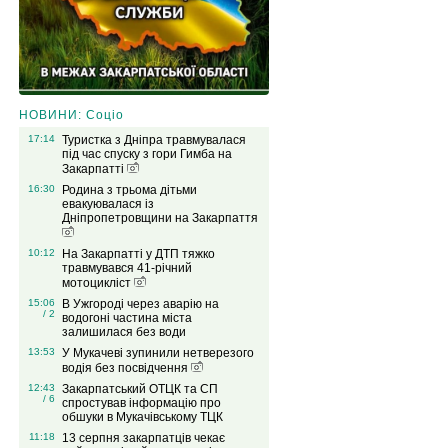
НОВИНИ: Соціо
17:14
Туристка з Дніпра травмувалася
під час спуску з гори Гимба на
Закарпатті
16:30
Родина з трьома дітьми
евакуювалася із
Дніпропетровщини на Закарпаття
10:12
На Закарпатті у ДТП тяжко
травмувався 41-річний
мотоцикліст
15:06
В Ужгороді через аварію на
/ 2
водогоні частина міста
залишилася без води
13:53
У Мукачеві зупинили нетверезого
водія без посвідчення
12:43
Закарпатський ОТЦК та СП
/ 6
спростував інформацію про
обшуки в Мукачівському ТЦК
11:18
13 серпня закарпатців чекає