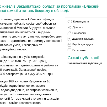
х жителів Закарпатської області за програмою «Власний
ної комісії з питань бюджету в облраді.
словами директора Обласного фонду
0 Коментувати
естування об’єктів соціальної сфери та
Ділитись
мисловості Миколи Андруся, пільгове
дитування поширюється швидкими
На головну
пами і є досить актуальною потребою для
Додати в закладки
ьшості територіальних громад у поліпшенні
Версія для друку
житлових умов, інженерних та
унікаційних мереж.
Переслати
ї фінансування з усіх бюджетів
Схожі публікації
ці до 13,8 млн. грн. у 2015 році,
Завантаження публікацій...
рмацією, всі адміністративні райони та
 реалізації. За вказаний період
00 закарпатців на суму 35 млн. грн.
тацію 168 житлових будинків та 16
 будівництво інженерних мереж
, водовідведення, електрозабезпечення,
кацій і за їх межами, впровадження
ологій (в тому числі утеплення фасадів
вікон, заміна газового котла