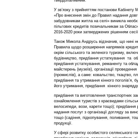
твердопаливним.
У зв’язку з прийняттям постанови Кабінету М
«Про внесення змін до Правил надання довг
забудовникам житла на селі» виникла необх
пільгових кредитів позичальникам за Обла
2016-2020 роки затверджених рішенням сесії
Також Микола Андрусь відзначив, що нині не
Правила щодо розширення напрямків кредиту
окрім сільського та зеленого туризму, включ
будівництво, придбання устаткування та об
придбання устаткування, реманенту та обла
майстерень (музеїв), організації проведення
(промислів), а саме: ковальство, ткацтво, п
придбання та утримання кінного поголів’я, 
його утримання, придбання кінного знарядд
придбання та виготовлення транспортних за
ознайомлення туристів з краєвидами сільсько
велосипеди, вози, карети тощо); придбання 
надання послуг з організації догляду за ви
тощо (садіння, підкопування, поливання, то
продукції.
У сфері розвитку особистого селянського г