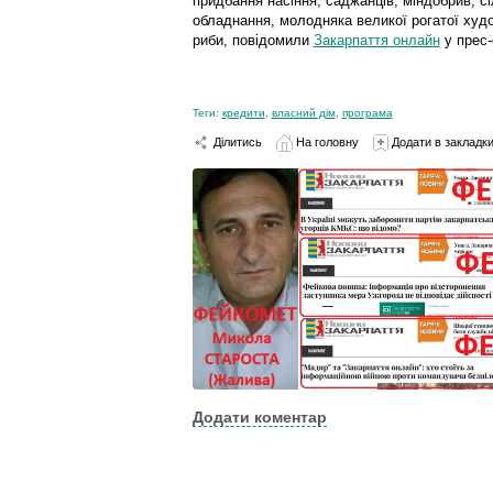
придбання насіння, саджанців, міндобрив, сі
обладнання, молодняка великої рогатої худоб
риби, повідомили
Закарпаття онлайн
у прес-
Теги:
кредити
,
власний дім
,
програма
Ділитись
На головну
Додати в закладк
Додати коментар