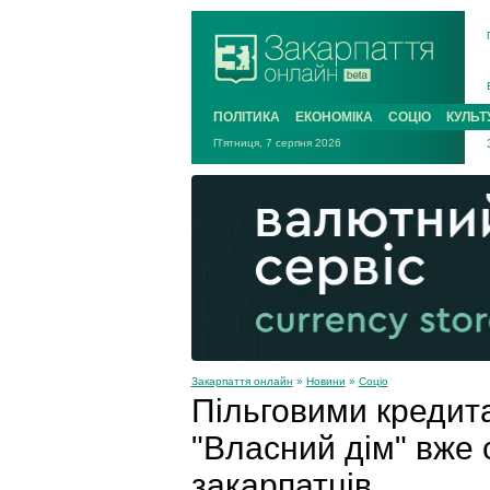
ПОЛІТИКА
ЕКОНОМІКА
СОЦІО
КУЛЬТ
П'ятниця, 7 серпня 2026
Закарпаття онлайн
»
Новини
»
Соціо
Пільговими кредит
"Власний дім" вже
закарпатців