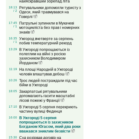
найяскравіший зорепад літа
18:13
Рятувальники допомогли туристу з
/ 2
Одеси, який травмувався на
Говерлі
17:45
Патрульні зупинили в Мукачеві
/ 1
мотоцикліста без прав і номерних
знаків
16:35
Ужгород вчетверте за серпень
/ 1
побив температурний рекорд
13:29
В Ужгороді попрощаються із
полеглим на війні з росією
захисником Володимиром
Йорданом
11:19
На площі Народній в Ужгороді
чоловік влаштував дебош
10:26
Троє людей постраждали під час
бійки в Ужгороді
18:05
Закарпатські рятувальники
допомагають гасити масштабні
лісові пожежі у Франції
17:10
В Ужгороді 5 серпня перекриють
частину вулиці Фединця
16:00
В Ужгороді 5 серпня
попрощаються із захисником
Богданом Югасом, який два роки
вважався зниклим безвісти
15:30
Суд розірвав договір на