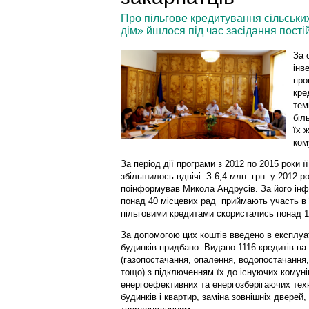
Про пільгове кредитування сільськи
дім» йшлося під час засідання постій
За 
інв
про
кре
тем
біл
їх 
ком
За період дії програми з 2012 по 2015 роки ї
збільшилось вдвічі. З 6,4 млн. грн. у 2012 ро
поінформував Микола Андрусів. За його інфо
понад 40 місцевих рад приймають участь в її
пільговими кредитами скористались понад 13
За допомогою цих коштів введено в експлуа
будинків придбано. Видано 1116 кредитів на
(газопостачання, опалення, водопостачання
тощо) з підключенням їх до існуючих комуні
енергоефективних та енергозберігаючих техн
будинків і квартир, заміна зовнішніх дверей, 