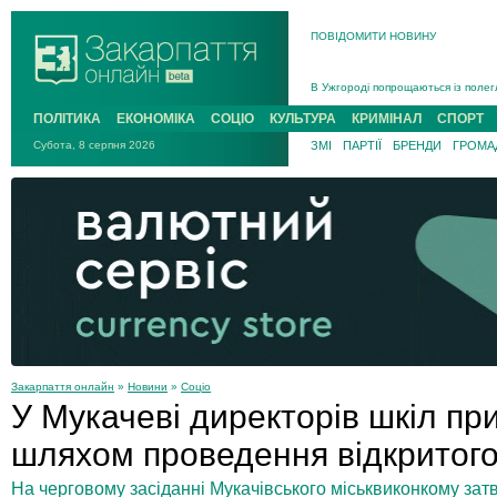
ПОВІДОМИТИ НОВИНУ
Інструктора районного ТЦК на Зак
В Ужгороді попрощаються із полег
В Ужгороді 5 серпня попрощаються
ПОЛІТИКА
ЕКОНОМІКА
СОЦІО
КУЛЬТУРА
КРИМІНАЛ
СПОРТ
Підтвердили загибель захисника і
Субота, 8 серпня 2026
ЗМІ
ПАРТІЇ
БРЕНДИ
ГРОМАД
На війні з рф поліг військовий з 
На Хустщині внаслідок ДТП за уча
Інструктора районного ТЦК на Зак
Закарпаття онлайн
»
Новини
»
Соціо
У Мукачеві директорів шкіл пр
шляхом проведення відкритого
На черговому засіданні Мукачівського міськвиконкому за