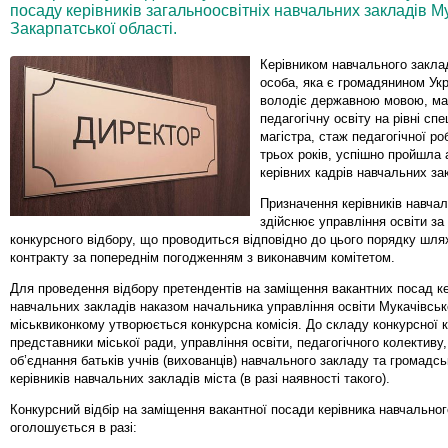
посаду керівників загальноосвітніх навчальних закладів Му
Закарпатської області.
Керівником навчального закла
особа, яка є громадянином Укр
володіє державною мовою, м
педагогічну освіту на рівні спе
магістра, стаж педагогічної р
трьох років, успішно пройшла 
керівних кадрів навчальних за
Призначення керівників навчал
здійснює управління освіти за
конкурсного відбору, що проводиться відповідно до цього порядку шл
контракту за попереднім погодженням з виконавчим комітетом.
Для проведення відбору претендентів на заміщення вакантних посад ке
навчальних закладів наказом начальника управління освіти Мукачівськ
міськвиконкому утворюється конкурсна комісія. До складу конкурсної 
представники міської ради, управління освіти, педагогічного колективу
об’єднання батьків учнів (вихованців) навчального закладу та громадсь
керівників навчальних закладів міста (в разі наявності такого).
Конкурсний відбір на заміщення вакантної посади керівника навчально
оголошується в разі: