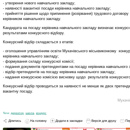
- утворення нового навчального закладу;
- наявності вакантної посади керівника навчального закладу;
- прийняття рішення щодо припинення (розірвання) трудового договору (
керівником навчального закладу.
Кандидата на посаду керівника навчального закладу визначає конкурсн
результатами конкурсного відбору.
Конкурсний відбір складається з етапів:
- оголошення управлінням освіти Мукачівського міськвиконкому конку
керівника навчального закладу;
- формування складу конкурсної комісії;
- подання документів претендентами на посаду керівника навчального 
- відбір претендентів на посаду керівника навчального закладу;
- надання конкурсною комісією висновку щодо результатів конкурсного
Конкурсний відбір проводиться за наявності не менше як двох претенде
вакантну посаду.
Мукачі
Теги:
директор
,
школа
,
конкурс
Ділитись
На головну
Додати в закладки
Версія для друку
Пе