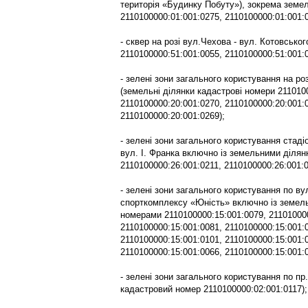
територія «Будинку Побуту»), зокрема земе
2110100000:01:001:0275, 2110100000:01:001:0
- сквер на розі вул.Чехова - вул. Котовсько
2110100000:51:001:0055, 2110100000:51:001:0
- зелені зони загального користування на ро
(земельні ділянки кадастрові номери 211010
2110100000:20:001:0270, 2110100000:20:001:
2110100000:20:001:0269);
- зелені зони загального користування стаді
вул. І. Франка включно із земельними діля
2110100000:26:001:0211, 2110100000:26:001:0
- зелені зони загального користування по ву
спорткомплексу «Юність» включно із земел
номерами 2110100000:15:001:0079, 211010000
2110100000:15:001:0081, 2110100000:15:001:
2110100000:15:001:0101, 2110100000:15:001:
2110100000:15:001:0066, 2110100000:15:001:0
- зелені зони загального користування по п
кадастровий номер 2110100000:02:001:0117);