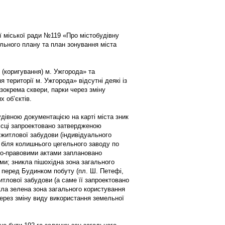
ї міської ради №119 «Про містобудівну
льного плану та план зонування міста
(коригування) м. Ужгорода» та
 території м. Ужгорода» відсутні деякі із
зокрема сквери, парки через зміну
 об’єктів.
удівною документацією на карті міста зник
місці запроектовано затвердженою
 житлової забудови (індивідуального
 біля колишнього цегельного заводу по
но-правовими актами заплановано
и; зникла пішохідна зона загального
перед Будинком побуту (пл. Ш. Петефі,
итлової забудови (а саме її запроектовано
икла зелена зона загального користування
через зміну виду використання земельної