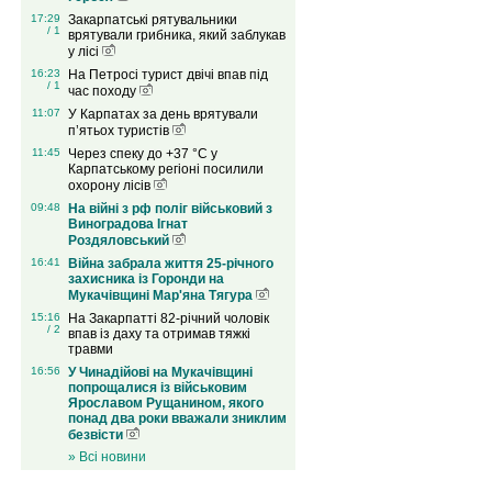
17:29
Закарпатські рятувальники
/ 1
врятували грибника, який заблукав
у лісі
16:23
На Петросі турист двічі впав під
/ 1
час походу
11:07
У Карпатах за день врятували
п’ятьох туристів
11:45
Через спеку до +37 °C у
Карпатському регіоні посилили
охорону лісів
09:48
На війні з рф поліг військовий з
Виноградова Ігнат
Роздяловський
16:41
Війна забрала життя 25-річного
захисника із Горонди на
Мукачівщині Мар'яна Тягура
15:16
На Закарпатті 82-річний чоловік
/ 2
впав із даху та отримав тяжкі
травми
16:56
У Чинадійові на Мукачівщині
попрощалися із військовим
Ярославом Рущанином, якого
понад два роки вважали зниклим
безвісти
» Всі новини