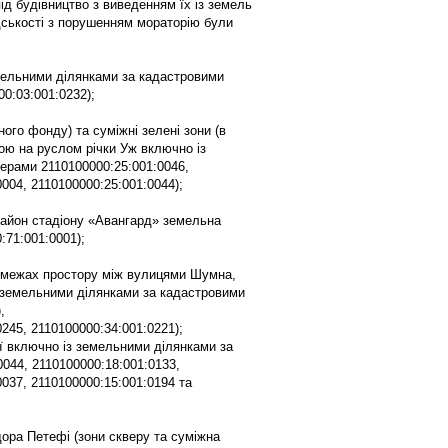
ід будівництво з виведенням їх із земель
адськості з порушенням мораторію були
емельними ділянками за кадастровими
0:03:001:0232);
ого фонду) та суміжні зелені зони (в
ю на руслом річки Уж включно із
ерами 2110100000:25:001:0046,
004, 2110100000:25:001:0044);
район стадіону «Авангард» земельна
71:001:0001);
(в межах простору між вулицями Шумна,
з земельними ділянками за кадастровими
,
0245, 2110100000:34:001:0221);
ї включно із земельними ділянками за
044, 2110100000:18:001:0133,
0037, 2110100000:15:001:0194 та
ора Петефі (зони скверу та суміжна