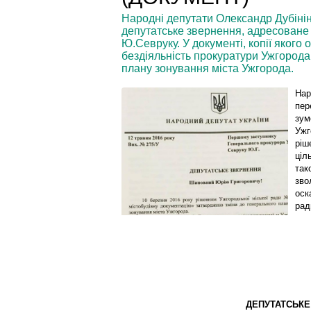
Народні депутати Олександр Дубінін
депутатське звернення, адресоване
Ю.Севруку. У документі, копії якого
бездіяльність прокуратури Ужгорода
плану зонування міста Ужгорода.
Нар
пер
зум
Ужг
ріш
ціл
так
зво
оск
рад
ДЕПУТАТСЬКЕ