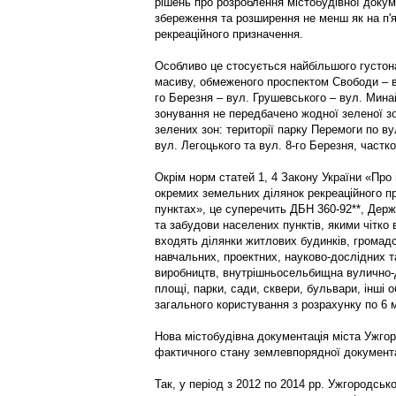
рішень про розроблення містобудівної докум
збереження та розширення не менш як на п'я
рекреаційного призначення.
Особливо це стосується найбільшого густон
масиву, обмеженого проспектом Свободи – ву
го Березня – вул. Грушевського – вул. Мин
зонування не передбачено жодної зеленої з
зелених зон: території парку Перемоги по вул
вул. Легоцького та вул. 8-го Березня, частк
Окрім норм статей 1, 4 Закону України «Про
окремих земельних ділянок рекреаційного пр
пунктах», це суперечить ДБН 360-92**, Дер
та забудови населених пунктів, якими чітко
входять ділянки житлових будинків, громадсь
навчальних, проектних, науково-дослідних та
виробництв, внутрішньосельбищна вулично-д
площі, парки, сади, сквери, бульвари, інші о
загального користування з розрахунку по 6 
Нова містобудівна документація міста Ужгор
фактичного стану землевпорядної документа
Так, у період з 2012 по 2014 рр. Ужгородсь