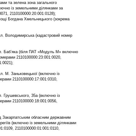
ами та зелена зона загального
лючно із земельними ділянками за
071, 2110100000:20:001:0128);
площі Богдана Хмельницького (зокрема
ул. Володимирська (кадастровий номер
ул. Баб’яка (біля ПАТ «Модуль М» включно
омерами 2110100000:23:001:0020,
:0021);
л. М. Заньковецької (включно із
ерами 2110100000:17:001:0310,
л. Грушевського, 35а (включно із
ерами 2110100000:18:001:0056,
ед Закарпатським обласним державним
регіїв (включно із земельними ділянками
1:0109, 2110100000:01:001:0110,