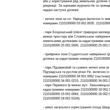
або у користування ряд земельних ділянок п
рекреації. За оцінками журналістів та гром
надані наступні ділянки:
- зелені зони на пл. Народна (включно із з
номерами 2110100000:03:001:0035, 211010000
- парк Боздошський (обєкт природно-заповідн
межах простору між Словянською набережно
земельними ділянками за кадастровими ном
2110100000:25:001:0005, 2110100000:25:001:0
- прибрежні зони Студентської набережної (
ділянка за кадастровим номером 2110100000:
- парк Підзамковий та суміжні зелені зони 
Підградська та руслом річки Уж, включно і
номерами 2110100000:34:001:0062 (частково)
2110100000:34:001:0215, 2110100000:34:001:
- парк Перемоги (в межах вул. Заньковецько
кадастровими номерами 2110100000:18:001:0
2110100000:15:001:0064, 2110100000:18:002:
2110100000:18:001:0104);
- землі загального користування площі Шанд