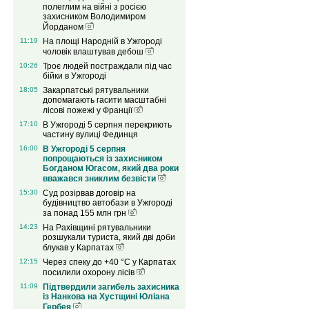
полеглим на війні з росією
захисником Володимиром
Йорданом
11:19
На площі Народній в Ужгороді
чоловік влаштував дебош
10:26
Троє людей постраждали під час
бійки в Ужгороді
18:05
Закарпатські рятувальники
допомагають гасити масштабні
лісові пожежі у Франції
17:10
В Ужгороді 5 серпня перекриють
частину вулиці Фединця
16:00
В Ужгороді 5 серпня
попрощаються із захисником
Богданом Югасом, який два роки
вважався зниклим безвісти
15:30
Суд розірвав договір на
будівництво автобази в Ужгороді
за понад 155 млн грн
14:23
На Рахівщині рятувальники
розшукали туриста, який дві доби
блукав у Карпатах
12:15
Через спеку до +40 °C у Карпатах
посилили охорону лісів
11:09
Підтвердили загибель захисника
із Нанкова на Хустщині Юліана
Гербея