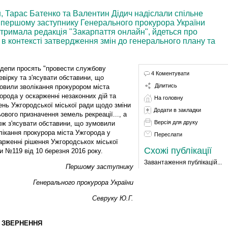
, Тарас Батенко та Валентин Дідич надіслали спільне
 першому заступнику Генерального прокурора України
 отримала редакція "Закарпаття онлайн", йдеться про
 в контексті затвердження змін до генерального плану та
депи просять "провести службову
4 Коментувати
евірку та з'ясувати обставини, що
Ділитись
овили зволікання прокурором міста
орода у оскарженні незаконних дій та
На головну
ень Ужгородської міської ради щодо зміни
Додати в закладки
ьового призначення земель рекреації..., а
Версія для друку
ож з'ясувати обставини, що зумовили
лікання прокурора міста Ужгорода у
Переслати
арженні рішення Ужгородськох міської
Схожі публікації
и №119 від 10 березня 2016 року.
Завантаження публікацій...
Першому заступнику
Генерального прокурора України
Севруку Ю.Г.
 ЗВЕРНЕННЯ