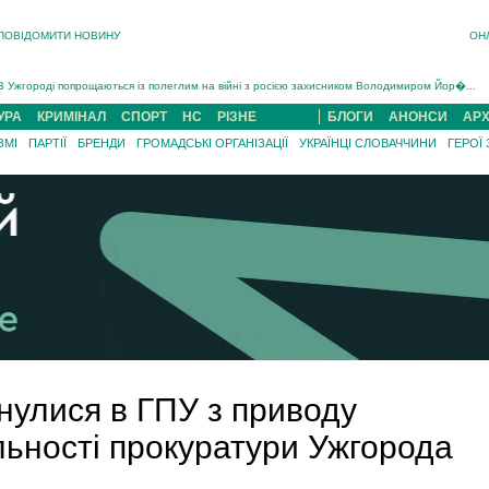
ПОВІДОМИТИ НОВИНУ
ОН
Інструктора районного ТЦК на Закарпатті судитимуть за обвинуваченням у катув...
В Ужгороді попрощаються із полеглим на війні з росією захисником Володимиром Йор�...
В Ужгороді 5 серпня попрощаються із захисником Богданом Югасом, який два роки �...
УРА
Підтвердили загибель захисника із Нанкова на Хустщині Юліана Гербея (ФОТО)[/gree...
КРИМІНАЛ
СПОРТ
НС
РІЗНЕ
БЛОГИ
АНОНСИ
АРХ
На війні з рф поліг військовий з Виноградова Ігнат Роздяловський (ФОТО)...
ЗМІ
ПАРТІЇ
БРЕНДИ
ГРОМАДСЬКІ ОРГАНІЗАЦІЇ
УКРАЇНЦІ СЛОВАЧЧИНИ
ГЕРОЇ
На Хустщині внаслідок ДТП за участі трьох авто постраждали 13 людей (ФОТО)...
Інструктора районного ТЦК на Закарпатті судитимуть за обвинувачен...
нулися в ГПУ з приводу
льності прокуратури Ужгорода