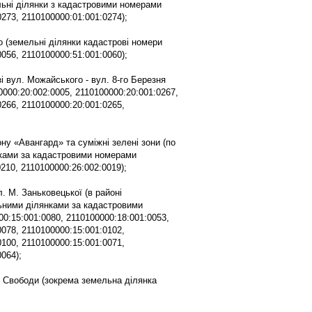
льні ділянки з кадастровими номерами
273, 2110100000:01:001:0274);
го (земельні ділянки кадастрові номери
056, 2110100000:51:001:0060);
зі вул. Можайського - вул. 8-го Березня
0000:20:002:0005, 2110100000:20:001:0267,
0266, 2110100000:20:001:0265,
ону «Авангард» та суміжні зелені зони (по
нками за кадастровими номерами
210, 2110100000:26:002:0019);
л. М. Заньковецької (в районі
ьними ділянками за кадастровими
0:15:001:0080, 2110100000:18:001:0053,
0078, 2110100000:15:001:0102,
0100, 2110100000:15:001:0071,
064);
р. Свободи (зокрема земельна ділянка