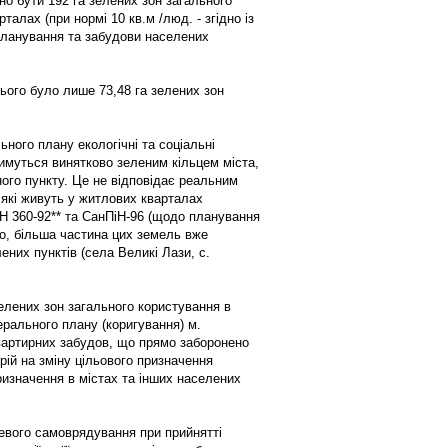
нно бути 192 га зелених зон загального
талах (при нормі 10 кв.м /люд. - згідно із
планування та забудови населених
сього було лише 73,48 га зелених зон
ьного плану екологічні та соціальні
имуться винятково зеленим кільцем міста,
ого пункту. Це не відповідає реальним
 які живуть у житлових кварталах
Н 360-92** та СанПіН-96 (щодо планування
го, більша частина цих земель вже
них пунктів (села Великі Лази, с.
зелених зон загального користування в
ерального плану (коригування) м.
вартирних забудов, що прямо заборонено
рій на зміну цільового призначення
изначення в містах та інших населених
цевого самоврядування при прийнятті