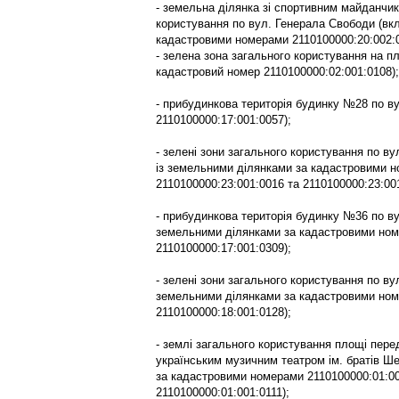
- земельна ділянка зі спортивним майданчик
користування по вул. Генерала Свободи (вк
кадастровими номерами 2110100000:20:002:0
- зелена зона загального користування на 
кадастровий номер 2110100000:02:001:0108);
- прибудинкова територія будинку №28 по в
2110100000:17:001:0057);
- зелені зони загального користування по в
із земельними ділянками за кадастровими н
2110100000:23:001:0016 та 2110100000:23:001
- прибудинкова територія будинку №36 по ву
земельними ділянками за кадастровими ном
2110100000:17:001:0309);
- зелені зони загального користування по ву
земельними ділянками за кадастровими ном
2110100000:18:001:0128);
- землі загального користування площі пер
українським музичним театром ім. братів Ше
за кадастровими номерами 2110100000:01:00
2110100000:01:001:0111);