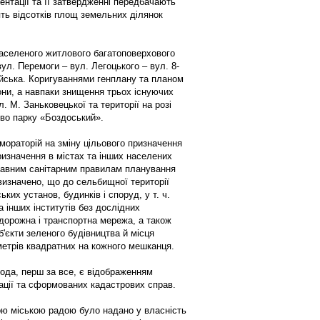
ентації та її затвердженні передбачають
ть відсотків площ земельних ділянок
аселеного житлового багатоповерхового
л. Перемоги – вул. Легоцького – вул. 8-
айська. Коригуваннями генплану та планом
они, а навпаки знищення трьох існуючих
. М. Заньковецької та території на розі
ово парку «Боздоський».
 мораторій на зміну цільового призначення
изначення в містах та інших населених
жавним санітарним правилам планування
 визначено, що до сельбищної території
ких установ, будинків і споруд, у т. ч.
 інших інститутів без дослідних
орожна і транспортна мережа, а також
б'єкти зеленого будівництва й місця
метрів квадратних на кожного мешканця.
ода, перш за все, є відображенням
ції та сформованих кадастрових справ.
кою міською радою було надано у власність