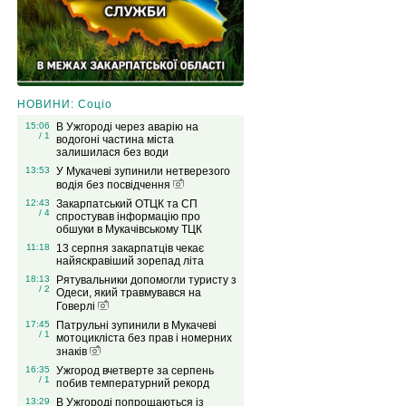
НОВИНИ: Соціо
15:06
В Ужгороді через аварію на
/ 1
водогоні частина міста
залишилася без води
13:53
У Мукачеві зупинили нетверезого
водія без посвідчення
12:43
Закарпатський ОТЦК та СП
/ 4
спростував інформацію про
обшуки в Мукачівському ТЦК
11:18
13 серпня закарпатців чекає
найяскравіший зорепад літа
18:13
Рятувальники допомогли туристу з
/ 2
Одеси, який травмувався на
Говерлі
17:45
Патрульні зупинили в Мукачеві
/ 1
мотоцикліста без прав і номерних
знаків
16:35
Ужгород вчетверте за серпень
/ 1
побив температурний рекорд
13:29
В Ужгороді попрощаються із