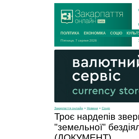
ПОЛІТИКА
ЕКОНОМІКА
СОЦІО
КУЛЬТ
П'ятниця, 7 серпня 2026
Закарпаття онлайн
»
Новини
»
Соціо
Троє нардепів звер
"земельної" бездія
(ДОКУМЕНТ)