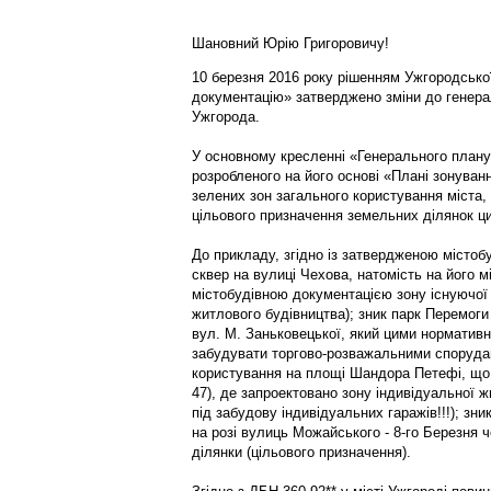
Шановний Юрію Григоровичу!
10 березня 2016 року рішенням Ужгородсько
документацію» затверджено зміни до генера
Ужгорода.
У основному кресленні «Генерального плану 
розробленого на його основі «Плані зонування
зелених зон загального користування міста, 
цільового призначення земельних ділянок цих
До прикладу, згідно із затвердженою містоб
сквер на вулиці Чехова, натомість на його 
містобудівною документацією зону існуючої
житлового будівництва); зник парк Перемоги
вул. М. Заньковецької, який цими норматив
забудувати торгово-розважальними спорудам
користування на площі Шандора Петефі, що 
47), де запроектовано зону індивідуальної ж
під забудову індивідуальних гаражів!!!); зн
на розі вулиць Можайського - 8-го Березня 
ділянки (цільового призначення).