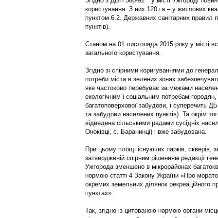
Згідно з ДБН 360-92** у місті Ужгороді пови
користування. З них 120 га – у житлових квар
пунктом 6.2. Державних санітарних правил 
пунктів).
Станом на 01 листопада 2015 року у місті в
загального користування.
Згідно зі спірними коригуваннями до генерал
потреби міста в зелених зонах забезпечуват
яке частоково перебуває за межами населен
екологічним і соціальним потребам городян,
багатоповерхової забудови, і суперечить ДБ
та забудови населених пунктів). Та окрім то
відведена сільськими радами сусідніх населе
Оноківці, с. Баранинці) і вже забудована.
При цьому площі існуючих парків, скверів, 
затвердженій спірним рішенням редакції ген
Ужгорода зменшено в мікрорайонах багаток
нормою статті 4 Закону України «Про морато
окремих земельних ділянок рекреаційного пр
пунктах».
Так, згідно із цитованою нормою органи міс