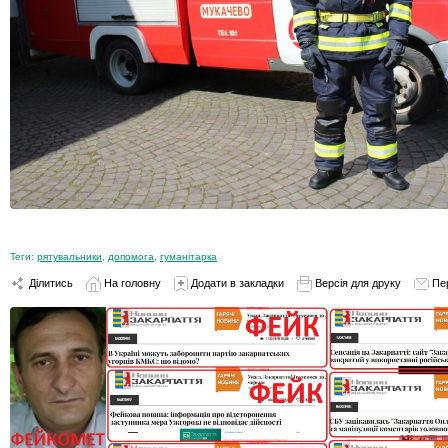
Теги:
рятувальники
,
допомога
,
гуманітарка
Ділитись
На головну
Додати в закладки
Версія для друку
Пе