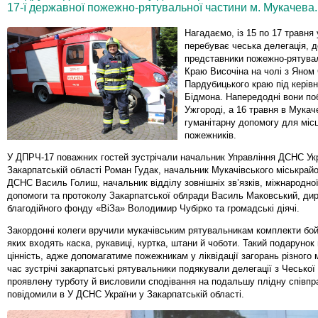
17-ї державної пожежно-рятувальної частини м. Мукачева.
Нагадаємо, із 15 по 17 травня
перебуває чеська делегація, д
представники пожежно-рятува
Краю Височіна на чолі з Яном
Пардубицького краю під керів
Бідмона. Напередодні вони по
Ужгороді, а 16 травня в Мукач
гуманітарну допомогу для міс
пожежників.
У ДПРЧ-17 поважних гостей зустрічали начальник Управління ДСНС Ук
Закарпатській області Роман Гудак, начальник Мукачівського міськрайо
ДСНС Василь Голиш, начальник відділу зовнішніх зв’язків, міжнародної
допомоги та протоколу Закарпатської облради Василь Маковський, ди
благодійного фонду «ВіЗа» Володимир Чубірко та громадські діячі.
Закордонні колеги вручили мукачівським рятувальникам комплекти бой
яких входять каска, рукавиці, куртка, штани й чоботи. Такий подарунок
цінність, адже допомагатиме пожежникам у ліквідації загорань різного 
час зустрічі закарпатські рятувальники подякували делегації з Чеської
проявлену турботу й висловили сподівання на подальшу плідну співпр
повідомили в У ДСНС України у Закарпатській області.