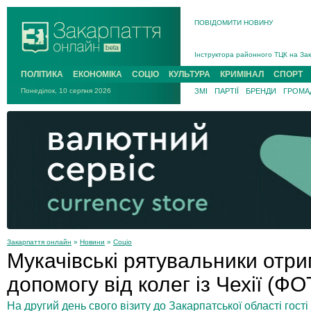
ПОВІДОМИТИ НОВИНУ
На війні загинув 26-річний військо
Інструктора районного ТЦК на Зак
В Ужгороді попрощаються із полег
ПОЛІТИКА
ЕКОНОМІКА
СОЦІО
КУЛЬТУРА
КРИМІНАЛ
СПОРТ
В Ужгороді 5 серпня попрощаються
Понеділок, 10 серпня 2026
ЗМІ
ПАРТІЇ
БРЕНДИ
ГРОМАД
Підтвердили загибель захисника і
На війні з рф поліг військовий з 
На війні загинув 26-річний військо
Закарпаття онлайн
»
Новини
»
Соціо
Мукачівські рятувальники отр
допомогу від колег із Чехії (Ф
На другий день свого візиту до Закарпатської області гості