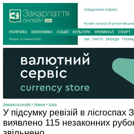
В Ужгороді 5 серпня попрощаються
ПОВІДОМИТИ НОВИНУ
Підтвердили загибель захисника і
На війні з рф поліг військовий з 
На війні загинув 26-річний військо
ПОЛІТИКА
ЕКОНОМІКА
СОЦІО
КУЛЬТУРА
КРИМІНАЛ
СПОРТ
Неділя, 9 серпня 2026
ЗМІ
ПАРТІЇ
БРЕНДИ
ГРОМАД
Закарпаття онлайн
»
Новини
»
Соціо
У підсумку ревізій в лісгоспах 
виявлено 115 незаконних рубок
звільнено