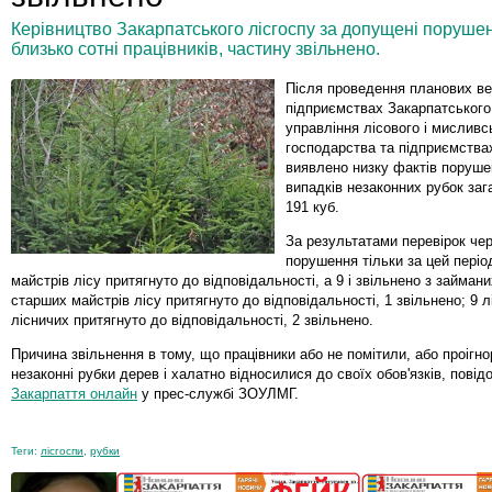
Керівництво Закарпатського лісгоспу за допущені порушен
близько сотні працівників, частину звільнено.
Після проведення планових вес
підприємствах Закарпатського
управління лісового і мисливс
господарства та підприємств
виявлено низку фактів поруше
випадків незаконних рубок за
191 куб.
За результатами перевірок че
порушення тільки за цей періо
майстрів лісу притягнуто до відповідальності, а 9 і звільнено з займани
старших майстрів лісу притягнуто до відповідальності, 1 звільнено; 9 л
лісничих притягнуто до відповідальності, 2 звільнено.
Причина звільнення в тому, що працівники або не помітили, або проігн
незаконні рубки дерев і халатно відносилися до своїх обов'язків, пові
Закарпаття онлайн
у прес-службі ЗОУЛМГ.
Теги:
лісгоспи
,
рубки