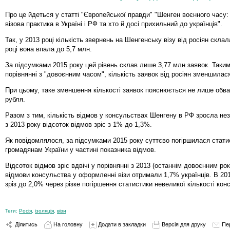
Про це йдеться у статті "Європейської правди" "Шенген воєнного часу:
візова практика в Україні і РФ та хто й досі прихильний до українців".
Так, у 2013 році кількість звернень на Шенгенську візу від росіян скла
році вона впала до 5,7 млн.
За підсумками 2015 року цей рівень склав лише 3,77 млн заявок. Таким
порівнянні з "довоєнним часом", кількість заявок від росіян зменшилас
При цьому, таке зменшення кількості заявок пояснюється не лише обв
рубля.
Разом з тим, кількість відмов у консульствах Шенгену в РФ зросла не
з 2013 року відсоток відмов зріс з 1% до 1,3%.
Як повідомлялося, за підсумками 2015 року суттєво погіршилася статис
громадянам України у частині показника відмов.
Відсоток відмов зріс вдвічі у порівнянні з 2013 (останнім довоєнним рок
відмови консульства у оформленні візи отримали 1,7% українців. В 20
зріз до 2,0% через різке погіршення статистики невеликої кількості кон
Теги:
Росія
,
ізоляція
,
візи
Ділитись
На головну
Додати в закладки
Версія для друку
Пе