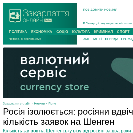
ПОВІДОМИТИ НОВИНУ
Інструктора районного ТЦК на Зак
В Ужгороді попрощаються із полег
В Ужгороді 5 серпня попрощаються
ПОЛІТИКА
ЕКОНОМІКА
СОЦІО
КУЛЬТУРА
КРИМІНАЛ
СПОРТ
Підтвердили загибель захисника і
Четвер, 6 серпня 2026
ЗМІ
ПАРТІЇ
БРЕНДИ
ГРОМАД
На війні з рф поліг військовий з 
На Хустщині внаслідок ДТП за уча
Інструктора районного ТЦК на Зак
Закарпаття онлайн
»
Новини
»
Різне
Росія ізолюється: росіяни вдв
кількість заявок на Шенген
Кількість заявок на Шенгенську візу від росіян за два роки