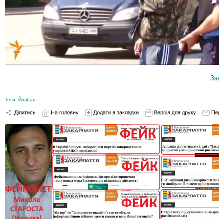
За
Теги:
Йовбак
Ділитись
На головну
Додати в закладки
Версія для друку
Пе