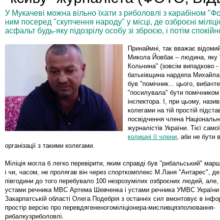
У Мукачеві можна вільно їхати з риболовлі з карабіном "Фо
ним посеред "скупчення народу" у місці, де озброєні мілі
асфальт будь-яку підозрілу особу зі зброєю, і потім спокій
Принаймні, так вважає відомий
Микола Йовбак – людина, яку 
Кольчина" (зовсім випадково -
батьківщина нардепа Михайла 
був "помічник... цього, вибачт
"посилувала" бути помічником
інспектора. І, при цьому, нази
колегами на тій простій підста
посвідчення члена Національн
журналістів України. Тієї само
колишні її члени
, аби не бути 
організації з такими колегами.
Міліція могла б легко перевірити, яким справді був "рибальський" мар
і чи, часом, не пролягав він через спорткомплекс М.Ланя "Антарес", д
півгодини до того перебувало 100 незрозумілих озброєних людей, але, 
устами речника МВС Артема Шевченка і устами речника УМВС України
Закарпатській області Олега Подебрія з останніх сил вмонтовує в інф
простір версію про перевдягененогоміліціонера-мисливцязполювання-
рибалкузриболовлі.