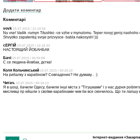
Додати коментар
Коментарі
vovk
15.07.2015 / 21:10:54
Nu vse! Vadik -rumyn Titushko -ce vzhe v mynulomu. Teper novyj geroj nashoho 
Shvydko zapatentuj svoje prizvysce- babla nakosysh! )))
сЕРГІЙ
15.07.2015 / 12:16:33
НАСТОЯЩИЙ ЙОБАНБАК
Бачі
15.07.2015 / 00:50:09
С се людина-йовбак, дєтка!
Коля Кольчинський
15.07.2015 / 00:26:22
На рибалку з карабіном? Совпадениє? Не думаву... :)
Читач.
15.07.2015 / 00:16:13
Я в шоці, бачили Одесу, бачили інші міста з "Тітушками" і з нас дурня роблять
мисливці пр ийшли з своїми карабінами чим би все скінчилось. Що ти лапшу 
Інтернет-видання «Закарпа