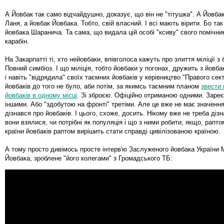
А Йовбак так само відчайдушно, доказує, що він не "тітушка". А Йовбак
Ланя, а йовбак Йовбака. Тобто, свій власний. І всі мають вірити. Бо так
йовбака Шаранича. Та сама, що видала цій особі "ксиву" свого помічник
карабін.
На Закарпатті ті, хто нейовбаки, впівголоса кажуть про злиття міліції з
Повний симбіоз. І що міліція, тобто йовбаки у погонах, дружить з йовба
і навіть "відрядила" своїх таємних йовбаків у керівництво "Правого сек
йовбаків до того не було, аби потім, за якимсь таємним планом
звести 
йовбаків в одному місці
. Зі зброєю. Офіційно отриманою одними. Заре
іншими. Або "здобутою на фронті" третіми. Але це вже не має значення
дізнався про йовбаків. І цього, схоже, досить. Нікому вже не треба дізн
вони взялися, чи потрібні як популяція і що з ними робити, якщо, рапто
країни йовбаків раптом вирішить стати справді цивілізованою країною.
А тому просто дивімось просте інтерв'ю Заслуженого йовбака України
Йовбака, зроблене "його колегами" з Громадського ТБ: