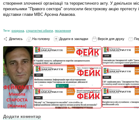
створення злочинної організації та терористичного акту. У декількох мі
прихильники "Правого сектора" оголосили безстрокову акцію протесту 
відставки глави МВС Арсена Авакова.
Теги:
охорона
,
стратегічні обєкти
,
посилення
Ділитись
На головну
Додати в закладки
Версія для друку
Пе
Додати коментар