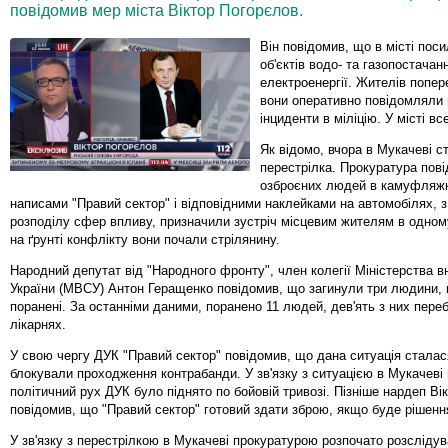
повідомив мер міста Віктор Погорєлов.
Він повідомив, що в місті пос
об'єктів водо- та газопостачан
електроенергії. Жителів попе
вони оперативно повідомляли
інциденти в міліцію. У місті вс
Як відомо, вчора в Мукачеві с
перестрілка. Прокуратура пов
озброєних людей в камуфляжн
написами "Правий сектор" і відповідними наклейками на автомобілях, 
розподілу сфер впливу, призначили зустріч місцевим жителям в одном
на ґрунті конфлікту вони почали стрілянину.
Народний депутат від "Народного фронту", член колегії Міністерства в
України (МВСУ) Антон Геращенко повідомив, що загинули три людини, 
поранені. За останніми даними, поранено 11 людей, дев'ять з них пере
лікарнях.
У свою чергу ДУК "Правий сектор" повідомив, що дана ситуація сталас
блокували проходження контрабанди. У зв'язку з ситуацією в Мукачеві 
політичний рух ДУК було піднято по бойовій тривозі. Пізніше нардеп Ві
повідомив, що "Правий сектор" готовий здати зброю, якщо буде рішен
У зв'язку з перестрілкою в Мукачеві прокуратурою розпочато розсліду