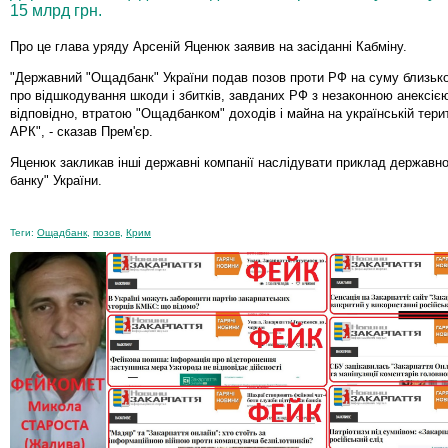
15 млрд грн.
Про це глава уряду Арсеній Яценюк заявив на засіданні Кабміну.
"Державний "Ощадбанк" України подав позов проти РФ на суму близько
про відшкодування шкоди і збитків, завданих РФ з незаконною анексією
відповідно, втратою "Ощадбанком" доходів і майна на українській терит
АРК", - сказав Прем'єр.
Яценюк закликав інші державні компанії наслідувати приклад державн
банку" України.
Теги:
Ощадбанк
,
позов
,
Крим