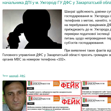
начальника ДПІ у м. Ужгороді ГУ ДФС у Закарпатській об
Шахраї здійснюють дзвінки су
господарювання м. Ужгорода із
телефонів з метою, начебто, п
на перебування працівників ДФ
приїжджають до м. Ужгорода 
перевірки податкової інспекції
питань щодо непроведення пе
суб’єктів господарювання.
При виявленні таких фактів від
Головного управління ДФС у Закарпатській області просить громадян з
органів МВС за номером телефона «102».
Теги:
шахрай
,
ДФС