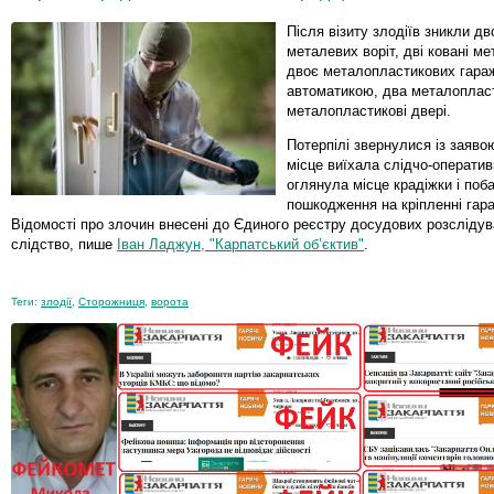
Після візиту злодіїв зникли д
металевих воріт, дві ковані ме
двоє металопластикових гараж
автоматикою, два металопласт
металопластикові двері.
Потерпілі звернулися із заявою
місце виїхала слідчо-оператив
оглянула місце крадіжки і поб
пошкодження на кріпленні гара
Відомості про злочин внесені до Єдиного реєстру досудових розслідув
слідство, пише
Іван Ладжун, "Карпатський об’єктив"
.
Теги:
злодії
,
Сторожниця
,
ворота