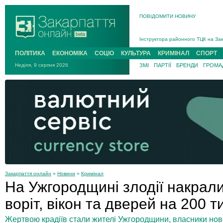
ПОВІДОМИТИ НОВИНУ
На війні загинув 26-річний військо
Інструктора районного ТЦК на Зак
В Ужгороді попрощаються із полег
ПОЛІТИКА
ЕКОНОМІКА
СОЦІО
КУЛЬТУРА
КРИМІНАЛ
СПОРТ
В Ужгороді 5 серпня попрощаються
Неділя, 9 серпня 2026
ЗМІ
ПАРТІЇ
БРЕНДИ
ГРОМАД
Підтвердили загибель захисника і
На війні з рф поліг військовий з 
На війні загинув 26-річний військо
Закарпаття онлайн
»
Новини
»
Кримінал
На Ужгородщині злодії накрал
воріт, вікон та дверей на 200 т
Жертвою крадіїв стали жителі Ужгородщини, власники нов