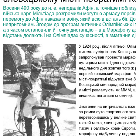
Восени 490 року до н. е. неподалік Афін, а точніше побли
війська царя Мільтіада розгромили могутню армаду персів
перемогу до Афін наказали воїну, який всю відстань біг. Д
непритомним. Згодом до програм античних Олімпійських Іго
а з часом встановили й точну дистанцію – від Марафону до
відстань долають і на Олімпіадах сучасності, а змагання 
У 1924 році, після літньої Олі
житель сусідніх нам Кошиць п
запропонував провести мараф
вулицями міста. Ідею підтрима
недільного дня жовтня того ж 
перший кошицький марафон. Ми
місті-побратимі відбувся вже 8
Кошицький міжнародний мараф
у місті рекламують як МММ, щ
викликає негативні спомини).
Змагання на витривалість вже
за рамки суто спортивного зах
перетворившись у велике свят
гостей міста, яких цьогоріч зі
тисяч з багатьох країн Європи
марафону відбулися у неділю 