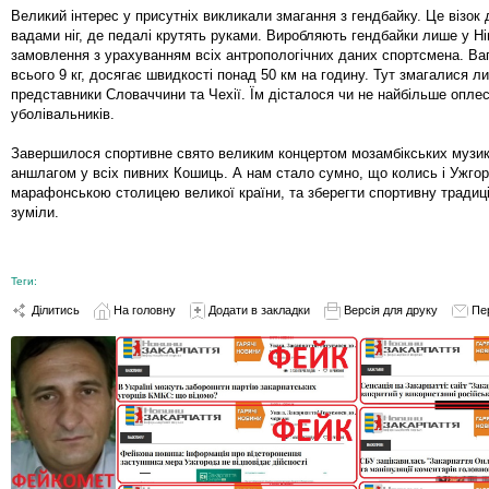
Великий інтерес у присутніх викликали змагання з гендбайку. Це візок д
вадами ніг, де педалі крутять руками. Виробляють гендбайки лише у Ні
замовлення з урахуванням всіх антропологічних даних спортсмена. Ваг
всього 9 кг, досягає швидкості понад 50 км на годину. Тут змагалися л
представники Словаччини та Чехії. Їм дісталося чи не найбільше оплес
уболівальників.
Завершилося спортивне свято великим концертом мозамбікських музика
аншлагом у всіх пивних Кошиць. А нам стало сумно, що колись і Ужго
марафонською столицею великої країни, та зберегти спортивну традиц
зуміли.
Теги:
Ділитись
На головну
Додати в закладки
Версія для друку
Пе