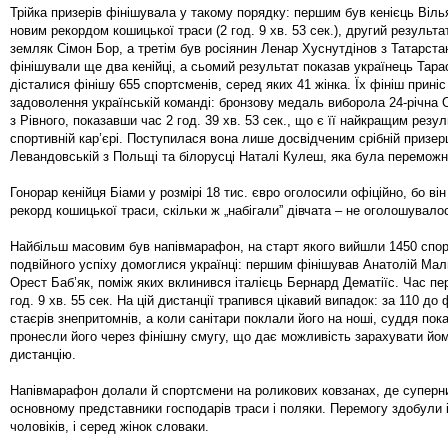
Трійка призерів фінішувала у такому порядку: першим був кенієць Віль
новим рекордом кошицької траси (2 год. 9 хв. 53 сек.), другий результа
земляк Сімон Бор, а третім був росіянин Ленар Хуснутдінов з Татарста
фінішували ще два кенійці, а сьомий результат показав українець Тара
дісталися фінішу 655 спортсменів, серед яких 41 жінка. Їх фініш прині
задоволення українській команді: бронзову медаль виборола 24-річна 
з Рівного, показавши час 2 год. 39 хв. 53 сек., що є її найкращим резу
спортивній кар’єрі. Поступилася вона лише досвідченим срібній призерц
Левандовській з Польщі та білорусці Наталі Кулеш, яка була переможн
Гонорар кенійця Біами у розмірі 18 тис. євро оголосили офіційно, бо ві
рекорд кошицької траси, скільки ж „набігали” дівчата – не оголошувало
Найбільш масовим був напівмарафон, на старт якого вийшли 1450 спор
подвійного успіху домоглися українці: першим фінішував Анатолій Мали
Орест Баб’як, поміж яких вклинився італієць Бернард Дематіїс. Час п
год. 9 хв. 55 сек. На цій дистанції трапився цікавий випадок: за 110 до 
стаєрів знепритомнів, а коли санітари поклали його на ноші, суддя пок
пронесли його через фінішну смугу, що дає можливість зарахувати йо
дистанцію.
Напівмарафон долали й спортсмени на роликових ковзанах, де суперн
основному представники господарів траси і поляки. Перемогу здобули 
чоловіків, і серед жінок словаки.