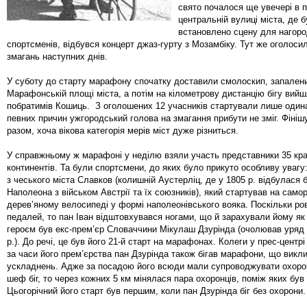
свято почалося ще увечері в п
центральній вулиці міста, де 
встановлено сцену для нагор
спортсменів, відбувся концерт джаз-гурту з Мозамбіку. Тут же оголоси
змагань наступних днів.
У суботу до старту марафону спочатку доставили смолоскип, запален
Марафонській площі міста, а потім на кілометрову дистанцію бігу вийш
побратимів Кошиць. З оголошених 12 учасників стартували лише одина
певних причин ужгородський голова на змагання прибути не зміг. Фініш
разом, хоча вікова категорія мерів міст дуже різниться.
У справжньому ж марафоні у неділю взяли участь представники 35 краї
континентів. Та були спортсмени, до яких було прикуто особливу увагу
з чеського міста Славков (колишній Аустерліц, де у 1805 р. відбулася б
Наполеона з військом Австрії та їх союзників), який стартував на сам
дерев’яному велосипеді у формі наполеонівського вояка. Поскільки ро
педалей, то пан Іван відштовхувався ногами, що й зарахували йому як 
героєм був екс-прем’єр Словаччини Мікулаш Дзурінда (очолював уряд 
р.). До речі, це був його 21-й старт на марафонах. Колеги у прес-центрі
за часи його прем’єрства пан Дзурінда також бігав марафони, що викл
ускладнень. Адже за посадою його всюди мали супроводжувати охоронц
шеф біг, то через кожних 5 км мінялася пара охоронців, поміж яких був
Цьогорічний його старт був першим, коли пан Дзурінда біг без охорони.