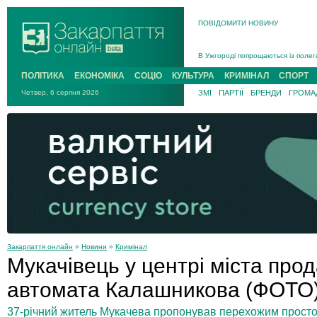
ПОВІДОМИТИ НОВИНУ
Інструктора районного ТЦК на Зак
В Ужгороді попрощаються із полег
В Ужгороді 5 серпня попрощаються
ПОЛІТИКА
ЕКОНОМІКА
СОЦІО
КУЛЬТУРА
КРИМІНАЛ
СПОРТ
Підтвердили загибель захисника і
Четвер, 6 серпня 2026
ЗМІ
ПАРТІЇ
БРЕНДИ
ГРОМАД
На війні з рф поліг військовий з 
На Хустщині внаслідок ДТП за уча
Інструктора районного ТЦК на Зак
Закарпаття онлайн
»
Новини
»
Кримінал
Мукачівець у центрі міста про
автомата Калашникова (ФОТО
37-річний житель Мукачева пропонував перехожим просто в