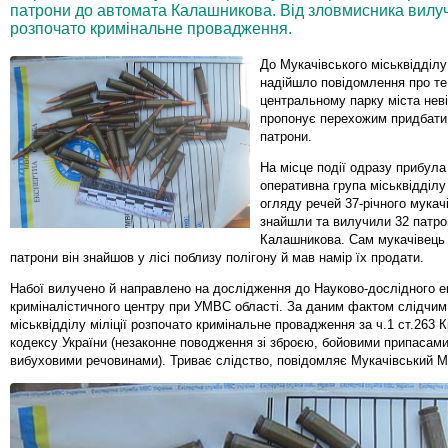
патрони до автомата Калашникова. Від зловмисника вилуч
розпочато кримінальне провадження.
До Мукачівського міськвідділу 
надійшло повідомлення про те
центральному парку міста нев
пропонує перехожим придбати 
патрони.
На місце події одразу прибула
оперативна група міськвідділу 
огляду речей 37-річного мукачі
знайшли та вилучили 32 патро
Калашникова. Сам мукачівець 
патрони він знайшов у лісі поблизу полігону й мав намір їх продати.
Набої вилучено й направлено на дослідження до Науково-дослідного е
криміналістичного центру при УМВС області. За даним фактом слідчим
міськвідділу міліції розпочато кримінальне провадження за ч.1 ст.263 
кодексу України (незаконне поводження зі зброєю, бойовими припасами
вибуховими речовинами). Триває слідство, повідомляє Мукачівський