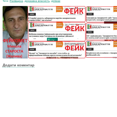
Теги:
Рахівщина
,
державна власність
,
ділянки
Додати коментар