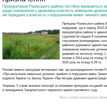
Прокуратурою Рахівського району постійно вживаються з
щодо повернення у державну власність земельних ділянок
які передано у власність з порушенням вимог чинного зак
Прокурор Рахівського району 
повідомив, що в період 2014-2
прокуратурою району в адміні
судочинстві подано 6 позовних
скасування розпоряджень голо
районної державної адміністрац
повернення земельних ділянок
держави на загальну площу 1,2
позови в 2014 році на площу 0,
2015 році на площу 0,29 га.
Позовні вимоги прокурора мотивовані тим, що розпорядження голови Р
«Про вилучення земельної ділянки» прийняті в порушення вимог Земель
кодексів України та Закону України «Про місцеві державні адміністрації
Зокрема, 5 справ вказаної категорії за позовами прокурора на даний ч
в провадженні Закарпатського окружного адміністративного суду.
Прес-служба прокуратури Закарп