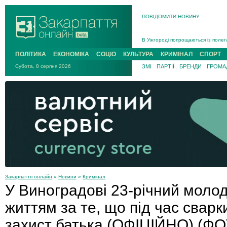
ПОВІДОМИТИ НОВИНУ
Інструктора районного ТЦК на Зак
В Ужгороді попрощаються із полег
В Ужгороді 5 серпня попрощаються
ПОЛІТИКА
ЕКОНОМІКА
СОЦІО
КУЛЬТУРА
КРИМІНАЛ
СПОРТ
Підтвердили загибель захисника і
Субота, 8 серпня 2026
ЗМІ
ПАРТІЇ
БРЕНДИ
ГРОМАД
На війні з рф поліг військовий з 
На Хустщині внаслідок ДТП за уча
Інструктора районного ТЦК на Зак
Закарпаття онлайн
»
Новини
»
Кримінал
У Виноградові 23-річний моло
життям за те, що під час сварк
захист батька (ОФІЦІЙНО) (Ф