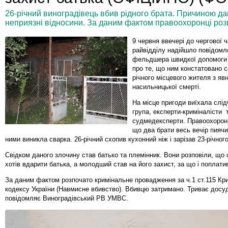
26-річний виноградівець вбив рідного брата. Причиною да
неприязні відносини. За даним фактом правоохоронці ро
9 червня ввечері до чергової 
райвідділу надійшло повідомл
фельдшера швидкої допомоги 
про те, що ним констатовано с
річного місцевого жителя з яв
насильницької смерті.
На місце пригоди виїхала слі
група, експерти-криміналісти 
судмедексперти. Правоохоронц
що два брати весь вечір пиячи
ними виникла сварка. 26-річний схопив кухонний ніж і зарізав 23-річно
Свідком даного злочину став батько та племінник. Вони розповіли, що
хотів вдарити батька, а молодший став на його захист, за що і поплати
За даним фактом розпочато кримінальне провадження за ч.1 ст.115 Кр
кодексу України (Навмисне вбивство). Вбивцю затримано. Триває досу
повідомляє Виноградівський РВ УМВС.