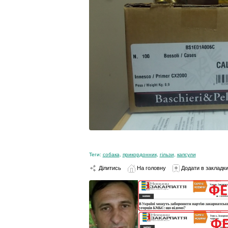
Теги:
собака
,
прикордонник
,
гільзи
,
капсули
Ділитись
На головну
Додати в закладк