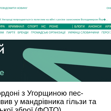
ПОВІДОМИТИ НОВИНУ
ОН
Інструктора районного ТЦК на Закарпатті судитимуть за обвинуваченням у катув...
В Ужгороді попрощаються із полеглим на війні з росією захисником Володимиром Йор�...
В Ужгороді 5 серпня попрощаються із захисником Богданом Югасом, який два роки �...
Підтвердили загибель захисника із Нанкова на Хустщині Юліана Гербея (ФОТО)[/gree...
УРА
КРИМІНАЛ
СПОРТ
НС
РІЗНЕ
БЛОГИ
АНОНСИ
АРХ
На війні з рф поліг військовий з Виноградова Ігнат Роздяловський (ФОТО)...
ЗМІ
ПАРТІЇ
БРЕНДИ
ГРОМАДСЬКІ ОРГАНІЗАЦІЇ
УКРАЇНЦІ СЛОВАЧЧИНИ
ГЕРОЇ
На Хустщині внаслідок ДТП за участі трьох авто постраждали 13 людей (ФОТО)...
Інструктора районного ТЦК на Закарпатті судитимуть за обвинувачен...
ордоні з Угорщиною пес-
вив у мандрівника гільзи та
ької зброї (ФОТО)