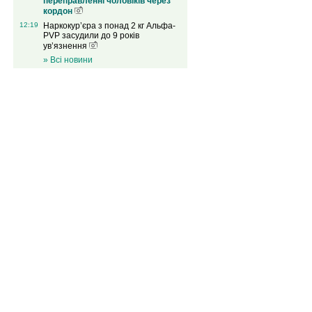
переправленні чоловіків через
кордон
12:19
Наркокур’єра з понад 2 кг Альфа-
PVP засудили до 9 років
ув’язнення
» Всі новини