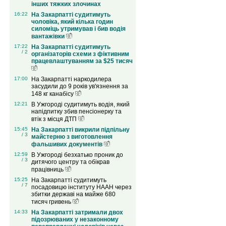
інших тяжких злочинах
16:22
На Закарпатті судитимуть
чоловіка, який кілька годин
силоміць утримував і бив водія
вантажівки
17:22
На Закарпатті судитимуть
/ 2
організаторів схеми з фіктивним
працевлаштуванням за $25 тисяч
17:00
На Закарпатті наркодилера
засудили до 9 років ув'язнення за
148 кг канабісу
12:21
В Ужгороді судитимуть водія, який
напідпитку збив пенсіонерку та
втік з місця ДТП
15:45
На Закарпатті викрили підпільну
/ 3
майстерню з виготовлення
фальшивих документів
12:59
В Ужгороді безхатько проник до
/ 3
дитячого центру та обікрав
працівниць
15:25
На Закарпатті судитимуть
/ 7
посадовицю інституту НААН через
збитки державі на майже 680
тисяч гривень
14:33
На Закарпатті затримали двох
підозрюваних у незаконному