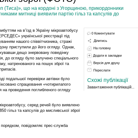
п (Тиса)», що на кордоні з Угорщиною, прикордонники
тниками митниці виявили партію гільз та капсулів до
рибуттям на в’їзд в Україну мікроавтобусу
0 Коментувати
РСЕДЕС» української реєстрації під
Ділитись
уванням нашого співвітчизника, стражі
дону приступили до його огляду. Однак,
На головну
хувавши дещо знервовану поведінку
Додати в закладки
ія, до огляду було залучено спеціального
Версія для друку
аку, натренованого на пошук зброї та
припасів.
Переслати
оді подальшої перевірки автівки було
Схожі публікації
іксовано спрацювання «чотирилапого
Завантаження публікацій...
ня на проведення поглибленого огляду
 мікроавтобусу, серед речей було виявлено
850 гільз та капсулів до мисливської зброї
 порядком, повідомляє прес-служба