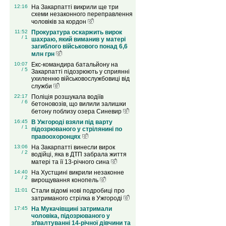
12:16
На Закарпатті викрили ще три
схеми незаконного переправлення
чоловіків за кордон
11:52
Прокуратура оскаржить вирок
/ 1
шахраю, який виманив у матері
загиблого військового понад 6,6
млн грн
10:07
Екс-командира батальйону на
/ 5
Закарпатті підозрюють у сприянні
ухиленню військовослужбовиці від
служби
22:17
Поліція розшукала водіїв
/ 6
бетоновозів, що вилили залишки
бетону поблизу озера Синевир
16:45
В Ужгороді взяли під варту
/ 1
підозрюваного у стрілянині по
правоохоронцях
13:06
На Закарпатті винесли вирок
/ 2
водійці, яка в ДТП забрала життя
матері та її 13-річного сина
14:40
На Хустщині викрили незаконне
/ 2
вирощування конопель
11:01
Стали відомі нові подробиці про
затриманого стрілка в Ужгороді
17:45
На Мукачівщині затримали
чоловіка, підозрюваного у
зґвалтуванні 14-річної дівчини та