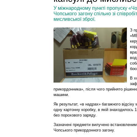
У міжнародному пункті пропуску «Чо
Чопського загону спільно зі співробі
мисливської зброї.
З п
«МЕ
кер
кор
вра
вод
соб
боє
В х
заф
прикордонника», після чого прийнято рішен
машини.
Як результат, «в надрах» багажного відсіку
одну картонну коробку, в якій знаходилось 1
без порохового заряду.
Зазначені предмети вилучено встановленим
Чопського прикордонного загону.