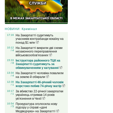
НОВИНИ: Кримінал
17:16
На Закарпатті судитимуть
учасників контрабанди кокаїну на
понад $1 млн
10:12
На Закарпатті викрили дві схеми
/ 4
незаконного переправлення
військовозобов’язаних
15:33
Інструктора районного ТЦК на
/ 8
Закарпатті судитимуть за
обвинуваченням у катуванні
13:34
На Закарпатті чоловіка повалили
/ 4
на землю й обікрали
12:38
На Закарпатті 46-річний чоловік
/ 1
жорстоко побив 74-річну матір
10:17
За вбивство 22-річної закарпатки
/ 1
українець отримав 14 років
ув’язнення в Чехії
10:54
Прокуратура оголосила нову
/ 5
підозру у справі «дачі
Медведчука» на Закарпатті