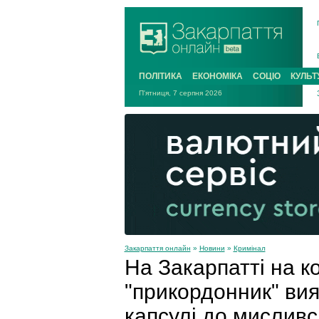
ПОЛІТИКА
ЕКОНОМІКА
СОЦІО
КУЛЬТ
П'ятниця, 7 серпня 2026
Закарпаття онлайн
»
Новини
»
Кримінал
На Закарпатті на к
"прикордонник" вия
капсулі до мисливс