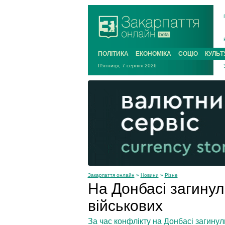
ПОЛІТИКА
ЕКОНОМІКА
СОЦІО
КУЛЬТ
П'ятниця, 7 серпня 2026
Закарпаття онлайн
»
Новини
»
Різне
На Донбасі загинул
військових
За час конфлікту на Донбасі загинул