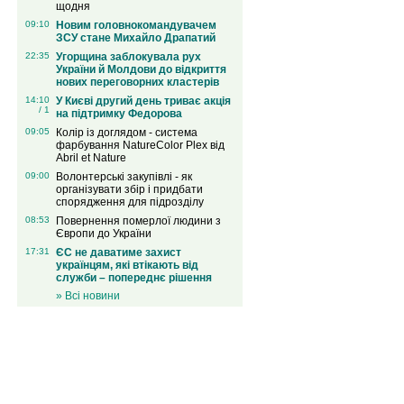
щодня
09:10
Новим головнокомандувачем
ЗСУ стане Михайло Драпатий
22:35
Угорщина заблокувала рух
України й Молдови до відкриття
нових переговорних кластерів
14:10
У Києві другий день триває акція
/ 1
на підтримку Федорова
09:05
Колір із доглядом - система
фарбування NatureColor Plex від
Abril et Nature
09:00
Волонтерські закупівлі - як
організувати збір і придбати
спорядження для підрозділу
08:53
Повернення померлої людини з
Європи до України
17:31
ЄС не даватиме захист
українцям, які втікають від
служби – попереднє рішення
» Всі новини