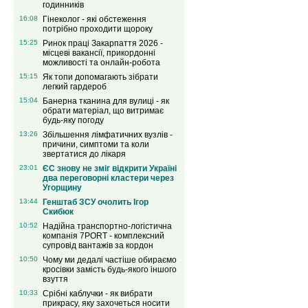
годинників
16:08
Гінеколог - які обстеження
потрібно проходити щороку
15:25
Ринок праці Закарпаття 2026 -
місцеві вакансії, прикордонні
можливості та онлайн-робота
15:15
Як топи допомагають зібрати
легкий гардероб
15:04
Банерна тканина для вулиці - як
обрати матеріал, що витримає
будь-яку погоду
13:26
Збільшення лімфатичних вузлів -
причини, симптоми та коли
звертатися до лікаря
23:01
ЄС знову не зміг відкрити Україні
два переговорні кластери через
Угорщину
13:44
Генштаб ЗСУ очолить Ігор
Скибюк
10:52
Надійна транспортно-логістична
компанія 7PORT - комплексний
супровід вантажів за кордон
10:50
Чому ми дедалі частіше обираємо
кросівки замість будь-якого іншого
взуття
10:33
Срібні каблучки - як вибрати
прикрасу, яку захочеться носити