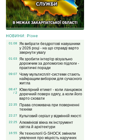
НОВИНИ: Різне
01:08
Як вибрати бездротові навушники
у 2026 році - на що справді варто
звернути увагу
01:03
Як зробити інтер'єр візуально
дорожчим за допомогою підлоги -
практичні поради
09:07
Чому мультиспліт-системи стають
найкращим вибором для сучасного
житла
08:47
Ювелірний етикет - коли ланцюжок
/ 2
доречний поверх одягу, а коли його
варто сховати
22:35
Права споживача при поверненні
техніки
22:27
Культовий серіал у відмінній якості
22:25
Алюмінієві вікна як інструмент
світла й архітектури
16:55
Як технології G-SHOCK змінили
уявлення про міцність наручних