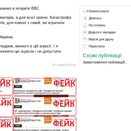
ошенко в інтерв'ю ВВС.
0 Коментувати
матерів, а для всієї країни. Катастрофа
Ділитись
ів, для кожної з сімей, які втратили
На головну
Додати в закладки
України.
Версія для друку
юдини, винного в цій агресії. І я
Переслати
пинити цю агресію і не допустити
Схожі публікації
Завантаження публікацій...
20 травня 2015р.