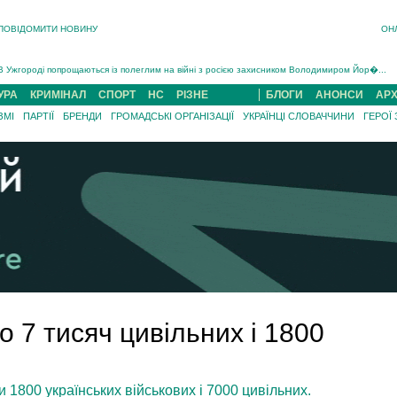
ПОВІДОМИТИ НОВИНУ
ОН
Інструктора районного ТЦК на Закарпатті судитимуть за обвинуваченням у катув...
В Ужгороді попрощаються із полеглим на війні з росією захисником Володимиром Йор�...
В Ужгороді 5 серпня попрощаються із захисником Богданом Югасом, який два роки �...
УРА
КРИМІНАЛ
СПОРТ
НС
РІЗНЕ
БЛОГИ
АНОНСИ
АРХ
Підтвердили загибель захисника із Нанкова на Хустщині Юліана Гербея (ФОТО)[/gree...
ЗМІ
ПАРТІЇ
БРЕНДИ
ГРОМАДСЬКІ ОРГАНІЗАЦІЇ
УКРАЇНЦІ СЛОВАЧЧИНИ
ГЕРОЇ
На війні з рф поліг військовий з Виноградова Ігнат Роздяловський (ФОТО)...
На Хустщині внаслідок ДТП за участі трьох авто постраждали 13 людей (ФОТО)...
Інструктора районного ТЦК на Закарпатті судитимуть за обвинувачен...
о 7 тисяч цивільних і 1800
и 1800 українських військових і 7000 цивільних.