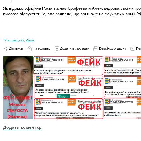
Як відомо, офіційна Росія визнає Єрофеєва й Александрова своїми гр
вимагає відпустити їх, але заявляє, що вони вже не служать у армії Р
Теги:
спецназ
,
Росія
Ділитись
На головну
Додати в закладки
Версія для друку
Пе
Додати коментар