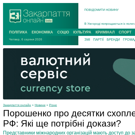
ПОВІДОМИТИ НОВИНУ
Інструктора районного ТЦК на Зак
В Ужгороді попрощаються із полег
В Ужгороді 5 серпня попрощаються
ПОЛІТИКА
ЕКОНОМІКА
СОЦІО
КУЛЬТУРА
КРИМІНАЛ
СПОРТ
Підтвердили загибель захисника і
Четвер, 6 серпня 2026
ЗМІ
ПАРТІЇ
БРЕНДИ
ГРОМАД
На війні з рф поліг військовий з 
На Хустщині внаслідок ДТП за уча
Інструктора районного ТЦК на Зак
Закарпаття онлайн
»
Новини
»
Різне
Порошенко про десятки схопле
РФ: Які ще потрібні докази?
Представники міжнародних організацій мають доступ до з