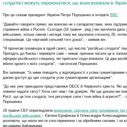
солдатів і можуть переконатися, що вони воювали в Україн
Про це сказав президент України Петро Порошенко в інтерв'ю
BBC
.
"Давайте говорити прямо: ми воюємо не з сепаратистами, яких підтрим
справжня війна з Росією. Сьогодні (16 травня - ред.) ми захопили двох 
військових, кілька тижнів і місяців тому ми захопили спочатку 20, потім
спецназівців. Це черговий сильний того доказ", - заявив він.
"Я прочитав позавчора в одній газеті, що вислів "російські солдати" пи
Приїздіть до Києва і перевірте самі – немає причини писати це в лапка
офіцери російського спецназу, які приїхали сюди воювати. Ці два росі
вбили одного з моїх солдатів", - наголосив Порошенко.
Він запевнив: "Із ними поводять у відповідності з усіма гуманітарними
даємо доступ до цих солдатів усім гуманітарним організаціям".
"До них уже приходили представники ОБСЄ й Червоного хреста. Які щ
повинні надати світу? Хоча світ нам і так довіряє. Які ще докази ми по
Росії, що це їхні солдати, їхні регулярні сили і їхня війна й агресія?", - 
Порошенко.
19 травня СБУ оприлюднила
відеозапис свідчень обох затриманих під
російських військових
– Євгена Єрофеєва й Олександра Александрова
розповіли, що мали вести спостереження і за збройними силами, і за к
місцевими бойовиками.