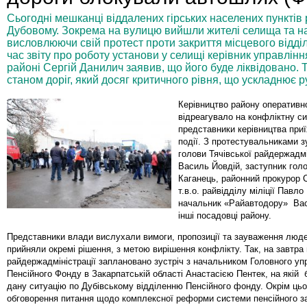
Сьогодні мешканці віддалених гірських населених пунктів
Дубовому. Зокрема на вулицю вийшли жителі селища та на
висловлюючи свій протест проти закриття місцевого відді
час звіту про роботу установи у селищі керівник управлін
районі Сергій Данилич заявив, що його буде ліквідовано.
станом доріг, який досяг критичного рівня, що ускладнює р
Керівництво району оперативн
відреагувало на конфліктну си
представники керівництва приї
події. З протестувальниками зу
голови Тячівської райдержадмі
Василь Йовдій, заступник гол
Каганець, районний прокурор 
т.в.о. райвідділу міліції Павл
начальник «Райавтодору» Вас
інші посадовці району.
Представники влади вислухали вимоги, пропозиції та зауваження люде
прийняли окремі рішення, з метою вирішення конфлікту. Так, на завтра 
райдержадміністрації заплановано зустріч з начальником Головного уп
Пенсійного Фонду в Закарпатській області Анастасією Пентек, на якій 
дану ситуацію по Дубівському відділенню Пенсійного фонду. Окрім цьо
обговорення питання щодо комплексної реформи системи пенсійного з