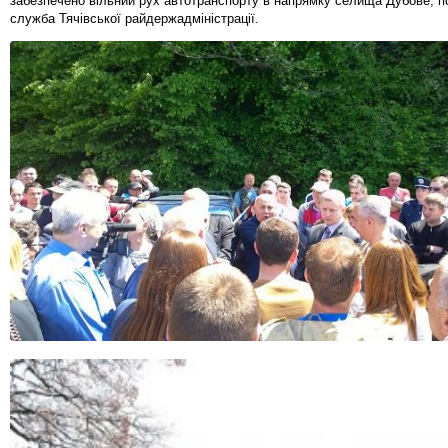
забезпечено вільний рух автотранспорту в напрямку селища Дубове, п
служба Тячівської райдержадміністрації.