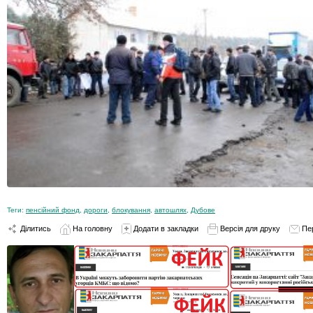
Теги:
пенсійний фонд
,
дороги
,
блокування
,
автошлях
,
Дубове
Ділитись
На головну
Додати в закладки
Версія для друку
Пе