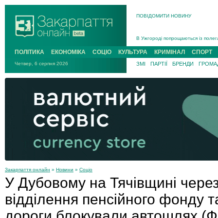
ПОВІДОМИТИ НОВИНУ
Інструктора районного ТЦК на Зак
В Ужгороді попрощаються із полег
В Ужгороді 5 серпня попрощаються
ПОЛІТИКА
ЕКОНОМІКА
СОЦІО
КУЛЬТУРА
КРИМІНАЛ
СПОРТ
Підтвердили загибель захисника і
Четвер, 6 серпня 2026
ЗМІ
ПАРТІЇ
БРЕНДИ
ГРОМАД
На війні з рф поліг військовий з 
На Хустщині внаслідок ДТП за уча
Інструктора районного ТЦК на Зак
Закарпаття онлайн
»
Новини
»
Соціо
У Дубовому на Тячівщині через
відділення пенсійного фонду т
дороги блокували автошлях (