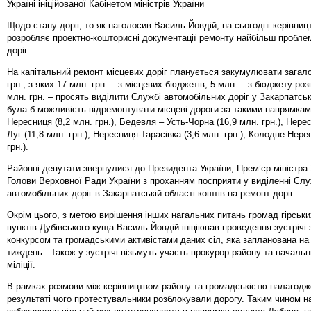
Україні ініційованої Кабінетом міністрів України
Щодо стану доріг, то як наголосив Василь Йовдій, на сьогодні керівниц
розробляє проектно-кошторисні документації ремонту найбільш пробле
доріг.
На капітальний ремонт місцевих доріг планується закумулювати загал
грн., з яких 17 млн. грн. – з місцевих бюджетів, 5 млн. – з бюджету роз
млн. грн. – просять виділити Службі автомобільних доріг у Закарпатські
була б можливість відремонтувати місцеві дороги за такими напрямкам
Нересниця (8,2 млн. грн.), Бедевля – Усть-Чорна (16,9 млн. грн.), Нер
Луг (11,8 млн. грн.), Нересниця-Тарасівка (3,6 млн. грн.), Колодне-Нере
грн.).
Районні депутати звернулися до Президента України, Прем’єр-міністра 
Голови Верховної Ради України з проханням посприяти у виділенні Слу
автомобільних доріг в Закарпатській області коштів на ремонт доріг.
Окрім цього, з метою вирішення інших нагальних питань громад гірськ
пунктів Дубівського куща Василь Йовдій ініціював проведення зустрічі
конкурсом та громадськими активістами даних сіл, яка запланована на
тиждень. Також у зустрічі візьмуть участь прокурор району та начальн
міліції.
В рамках розмови між керівництвом району та громадськістю налагодже
результаті чого протестувальники розблокували дорогу. Таким чином н