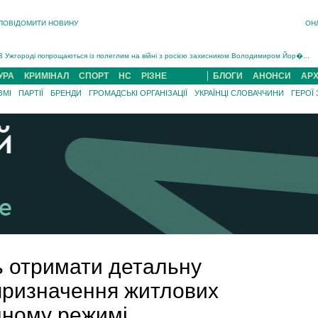
ПОВІДОМИТИ НОВИНУ
ОН
Інструктора районного ТЦК на Закарпатті судитимуть за обвинуваченням у катув...
В Ужгороді попрощаються із полеглим на війні з росією захисником Володимиром Йор�...
В Ужгороді 5 серпня попрощаються із захисником Богданом Югасом, який два роки �...
УРА
КРИМІНАЛ
СПОРТ
НС
РІЗНЕ
БЛОГИ
АНОНСИ
АРХ
Підтвердили загибель захисника із Нанкова на Хустщині Юліана Гербея (ФОТО)[/gree...
ЗМІ
ПАРТІЇ
БРЕНДИ
ГРОМАДСЬКІ ОРГАНІЗАЦІЇ
УКРАЇНЦІ СЛОВАЧЧИНИ
ГЕРОЇ
На війні з рф поліг військовий з Виноградова Ігнат Роздяловський (ФОТО)...
На Хустщині внаслідок ДТП за участі трьох авто постраждали 13 людей (ФОТО)...
Інструктора районного ТЦК на Закарпатті судитимуть за обвинувачен...
ь отримати детальну
призначення житлових
нному режимі