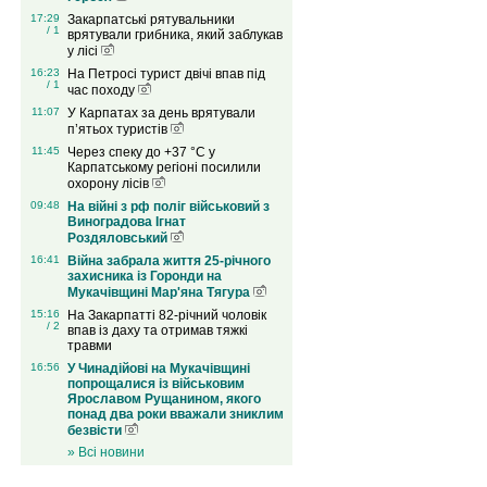
17:29
Закарпатські рятувальники
/ 1
врятували грибника, який заблукав
у лісі
16:23
На Петросі турист двічі впав під
/ 1
час походу
11:07
У Карпатах за день врятували
п’ятьох туристів
11:45
Через спеку до +37 °C у
Карпатському регіоні посилили
охорону лісів
09:48
На війні з рф поліг військовий з
Виноградова Ігнат
Роздяловський
16:41
Війна забрала життя 25-річного
захисника із Горонди на
Мукачівщині Мар'яна Тягура
15:16
На Закарпатті 82-річний чоловік
/ 2
впав із даху та отримав тяжкі
травми
16:56
У Чинадійові на Мукачівщині
попрощалися із військовим
Ярославом Рущанином, якого
понад два роки вважали зниклим
безвісти
» Всі новини