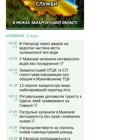
НОВИНИ: Соціо
15:06
В Ужгороді через аварію на
/ 1
водогоні частина міста
залишилася без води
13:53
У Мукачеві зупинили нетверезого
водія без посвідчення
12:43
Закарпатський ОТЦК та СП
/ 4
спростував інформацію про
обшуки в Мукачівському ТЦК
11:18
13 серпня закарпатців чекає
найяскравіший зорепад літа
18:13
Рятувальники допомогли туристу з
/ 2
Одеси, який травмувався на
Говерлі
17:45
Патрульні зупинили в Мукачеві
/ 1
мотоцикліста без прав і номерних
знаків
16:35
Ужгород вчетверте за серпень
/ 1
побив температурний рекорд
13:29
В Ужгороді попрощаються із