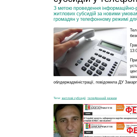
З метою проведення інформаційно-р
житлових субсидій за новими умовам
громадян у телефонному режимі для
Тел
без
Граф
13:
При
уст
цен
зах
облдержадміністрації, повідомила ДУ Закарп
Теги:
житлові субсидії
,
телефонний режим