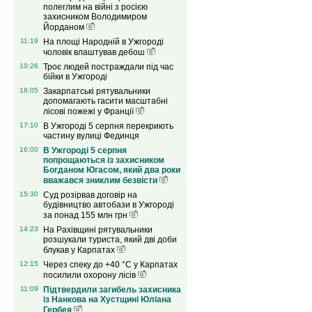
полеглим на війні з росією
захисником Володимиром
Йорданом
11:19
На площі Народній в Ужгороді
чоловік влаштував дебош
10:26
Троє людей постраждали під час
бійки в Ужгороді
18:05
Закарпатські рятувальники
допомагають гасити масштабні
лісові пожежі у Франції
17:10
В Ужгороді 5 серпня перекриють
частину вулиці Фединця
16:00
В Ужгороді 5 серпня
попрощаються із захисником
Богданом Югасом, який два роки
вважався зниклим безвісти
15:30
Суд розірвав договір на
будівництво автобази в Ужгороді
за понад 155 млн грн
14:23
На Рахівщині рятувальники
розшукали туриста, який дві доби
блукав у Карпатах
12:15
Через спеку до +40 °C у Карпатах
посилили охорону лісів
11:09
Підтвердили загибель захисника
із Нанкова на Хустщині Юліана
Гербея