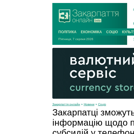
ПОЛІТИКА
ЕКОНОМІКА
СОЦІО
КУЛЬТ
П'ятниця, 7 серпня 2026
Закарпаття онлайн
»
Новини
»
Соціо
Закарпатці зможут
інформацію щодо 
субсидій у телефо