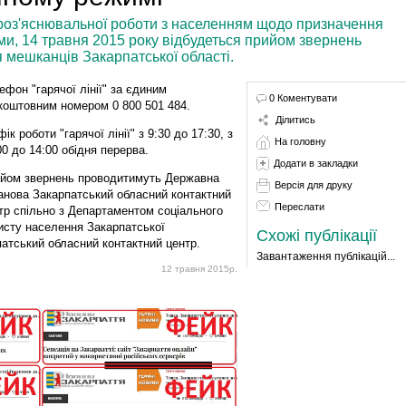
оз'яснювальної роботи з населенням щодо призначення
и, 14 травня 2015 року відбудеться прийом звернень
 мешканців Закарпатської області.
ефон "гарячої лінії" за єдиним
0 Коментувати
коштовним номером 0 800 501 484.
Ділитись
ік роботи "гарячої лінії" з 9:30 до 17:30, з
На головну
00 до 14:00 обідня перерва.
Додати в закладки
йом звернень проводитимуть Державна
Версія для друку
анова Закарпатський обласний контактний
Переслати
тр спільно з Департаментом соціального
исту населення Закарпатської
Схожі публікації
атський обласний контактний центр.
Завантаження публікацій...
12 травня 2015р.