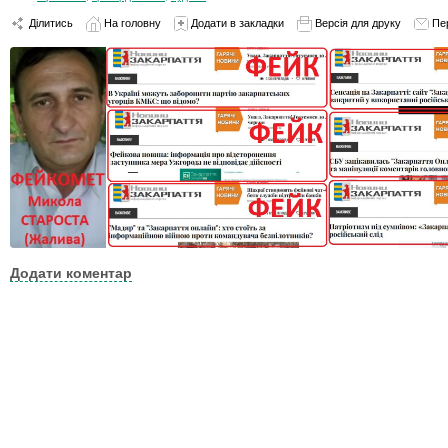
Ділитись
На головну
Додати в закладки
Версія для друку
Пе
Додати коментар