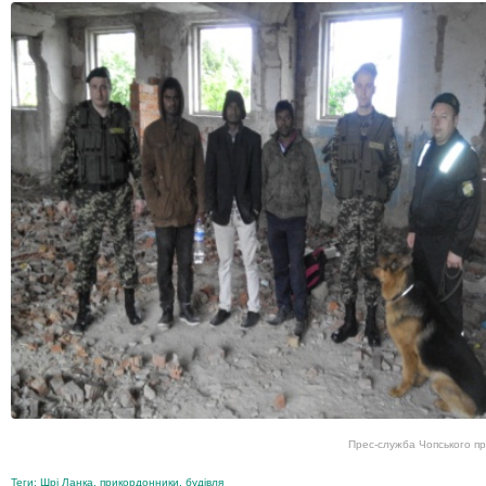
Прес-служба Чопського п
Теги:
Шрі Ланка
,
прикордонники
,
будівля