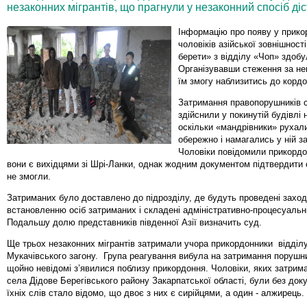
незаконних мігрантів, що прагнули у незаконний спосіб ді
Інформацію про появу у прико
чоловіків азійської зовнішності
берети» з відділу «Чоп» здобу
Організувавши стеження за не
їм змогу наблизитись до кордо
Затримання правопорушників с
здійснили у покинутій будівлі 
оскільки «мандрівники» рухал
обережно і намагались у ній з
Чоловіки повідомили прикорд
вони є вихідцями зі Шрі-Ланки, однак жодним документом підтвердити 
не змогли.
Затриманих було доставлено до підрозділу, де будуть проведені заход
встановленню осіб затриманих і складені адміністративно-процесуальн
Подальшу долю представників південної Азії визначить суд.
Ще трьох незаконних мігрантів затримали учора прикордонники відділ
Мукачівського загону. Група реагування вибула на затримання порушни
щойно невідомі з’явилися поблизу прикордоння. Чоловіки, яких затрим
села Дідове Берегівського району Закарпатської області, були без доку
їхніх слів стало відомо, що двоє з них є сирійцями, а один - алжирець.