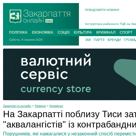
ПОВІДОМИТИ НОВИНУ
На війні загинув 26-річний військо
Інструктора районного ТЦК на Зак
В Ужгороді попрощаються із полег
ПОЛІТИКА
ЕКОНОМІКА
СОЦІО
КУЛЬТУРА
КРИМІНАЛ
СПОРТ
В Ужгороді 5 серпня попрощаються
Субота, 8 серпня 2026
ЗМІ
ПАРТІЇ
БРЕНДИ
ГРОМАД
Підтвердили загибель захисника і
На війні з рф поліг військовий з 
На війні загинув 26-річний військо
Закарпаття онлайн
»
Новини
»
Кримінал
На Закарпатті поблизу Тиси з
"аквалангістів" із контрабанд
Порушників, які намагалися у незаконний спосіб переміст