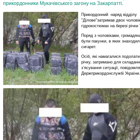
прикордонники Мукачівського загону на Закарпатті.
Прикордонний наряд відділу
"Ділове"затримав двох чоловік
гідрокостюмах на березі річки 
Поряд з чоловіками, громадян
були пакунки, в яких знаходи
сигарет.
Осіб, які намагалися подолати
річку, затримано для складанн
з’ясування ситуації, повідомл
Держприкордонслужбі України