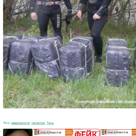
Теги:
аквалангісти
,
сигартеи
,
Тиса