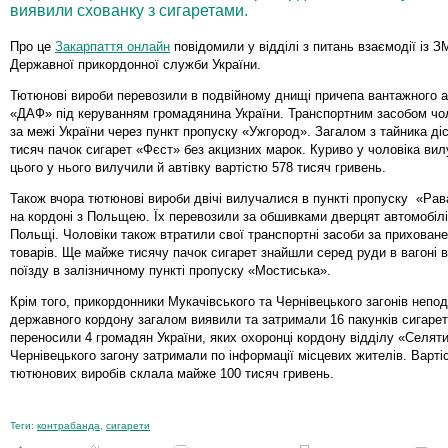
виявили схованку з сигаретами.
Про це
Закарпаття онлайн
повідомили у відділі з питань взаємодії із ЗМ
Державної прикордонної служби України.
Тютюнові вироби перевозили в подвійному днищі причепа вантажного 
«ДАФ» під керуванням громадянина України. Транспортним засобом чо
за межі України через пункт пропуску «Ужгород». Загалом з тайника ді
тисяч пачок сигарет «Фєст» без акцизних марок. Куриво у чоловіка вил
цього у нього вилучили й автівку вартістю 578 тисяч гривень.
Також вчора тютюнові вироби двічі вилучалися в пункті пропуску «Ра
на кордоні з Польщею. Їх перевозили за обшивками дверцят автомобіл
Польщі. Чоловіки також втратили свої транспортні засоби за прихован
товарів. Ще майже тисячу пачок сигарет знайшли серед руди в вагоні 
поїзду в залізничному пункті пропуску «Мостиська».
Крім того, прикордонники Мукачівського та Чернівецького загонів непод
державного кордону загалом виявили та затримали 16 пакунків сигарет.
переносили 4 громадян України, яких охоронці кордону відділу «Селят
Чернівецького загону затримали по інформації місцевих жителів. Варті
тютюнових виробів склала майже 100 тисяч гривень.
Теги:
контрабанда
,
сигарети