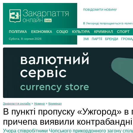
ПОВІДОМИТИ НОВИНУ
Інструктора районного ТЦК на Зак
В Ужгороді попрощаються із полег
В Ужгороді 5 серпня попрощаються
ПОЛІТИКА
ЕКОНОМІКА
СОЦІО
КУЛЬТУРА
КРИМІНАЛ
СПОРТ
Підтвердили загибель захисника і
Субота, 8 серпня 2026
ЗМІ
ПАРТІЇ
БРЕНДИ
ГРОМАД
На війні з рф поліг військовий з 
На Хустщині внаслідок ДТП за уча
Інструктора районного ТЦК на Зак
Закарпаття онлайн
»
Новини
»
Кримінал
В пункті пропуску «Ужгород» в
причепа виявили контрабандні
Учора співробітники Чопського прикордонного загону спіл