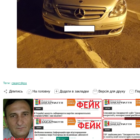
Теги:
смартфон
Ділитись
На головну
Додати в закладки
Версія для друку
Пе