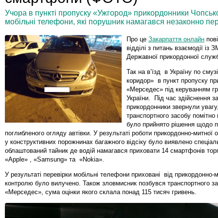
Учора в пункті пропуску «Ужгород» прикордонники Чопськ
мобільні телефони, які порушник намагався незаконно пе
Про це
Закарпаття онлайн
пов
відділі з питань взаємодії із З
Державної прикордонної служб
Так на в’їзд в Україну по смуз
коридор» в пункт пропуску пр
«Мерседес» під керуванням г
України. Під час здійснення з
прикордонники звернули увагу
транспортного засобу помітно
було прийнято рішення щодо 
поглибленого огляду автівки. У результаті роботи прикордонно-митної 
у конструктивних порожнинах багажного відсіку було виявлено спеціал
облаштований тайник де водій намагався приховати 14 смартфонів тор
«Apple» , «Samsung» та «Nokia».
У результаті перевірки мобільні телефони приховані від прикордонно-
контролю було вилучено. Також зловмисник позбувся транспортного з
«Мерседес», сума оцінки якого склала понад 115 тисяч гривень.