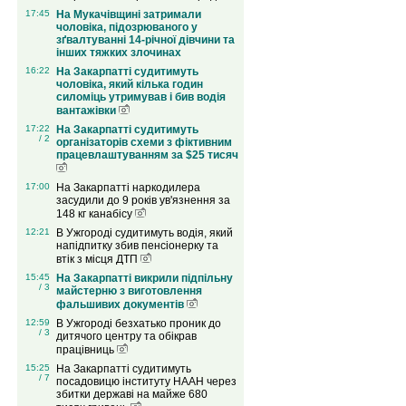
17:45
На Мукачівщині затримали
чоловіка, підозрюваного у
зґвалтуванні 14-річної дівчини та
інших тяжких злочинах
16:22
На Закарпатті судитимуть
чоловіка, який кілька годин
силоміць утримував і бив водія
вантажівки
17:22
На Закарпатті судитимуть
/ 2
організаторів схеми з фіктивним
працевлаштуванням за $25 тисяч
17:00
На Закарпатті наркодилера
засудили до 9 років ув'язнення за
148 кг канабісу
12:21
В Ужгороді судитимуть водія, який
напідпитку збив пенсіонерку та
втік з місця ДТП
15:45
На Закарпатті викрили підпільну
/ 3
майстерню з виготовлення
фальшивих документів
12:59
В Ужгороді безхатько проник до
/ 3
дитячого центру та обікрав
працівниць
15:25
На Закарпатті судитимуть
/ 7
посадовицю інституту НААН через
збитки державі на майже 680