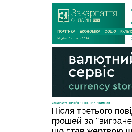
ПОЛІТИКА
ЕКОНОМІКА
СОЦІО
КУЛЬТ
Неділя, 9 серпня 2026
Закарпаття онлайн
»
Новини
»
Кримінал
Після третього по
грошей за "вигране
що став жертвою 