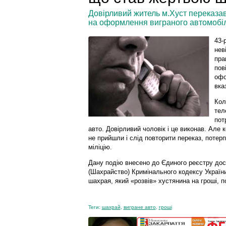
Довірливий житель м.Хуст переказав
на оформлення виграного автомобіл
43-
нев
пра
пов
офо
вка
Кол
тел
пот
авто. Довірливий чоловік і це виконав. Але 
не прийшли і слід повторити переказ, потерп
міліцію.
Дану подію внесено до Єдиного реєстру дос
(Шахрайство) Кримінального кодексу Україн
шахрая, який «розвів» хустянина на гроші,
Теги:
шахрай
,
вигране авто
,
гроші