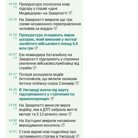
10:54
Прокуратура оголосила нову
/ 5
підозру у справі «дачі
Медведчука» на Закарпатті
12:16
На Закарпатті викрили ще три
схеми незаконного переправлення
чоловіків за кордон
11:52
Прокуратура оскаржить вирок
/ 1
шахраю, який виманив у матері
загиблого військового понад 6,6
млн грн
10:07
Екс-командира батальйону на
/ 5
Закарпатті підозрюють у сприянні
ухиленню військовослужбовиці від
служби
22:17
Поліція розшукала водіїв
/ 6
бетоновозів, що вилили залишки
бетону поблизу озера Синевир
16:45
В Ужгороді взяли під варту
/ 1
підозрюваного у стрілянині по
правоохоронцях
13:06
На Закарпатті винесли вирок
/ 2
водійці, яка в ДТП забрала життя
матері та її 13-річного сина
14:40
На Хустщині викрили незаконне
/ 2
вирощування конопель
11:01
Стали відомі нові подробиці про
затриманого стрілка в Ужгороді