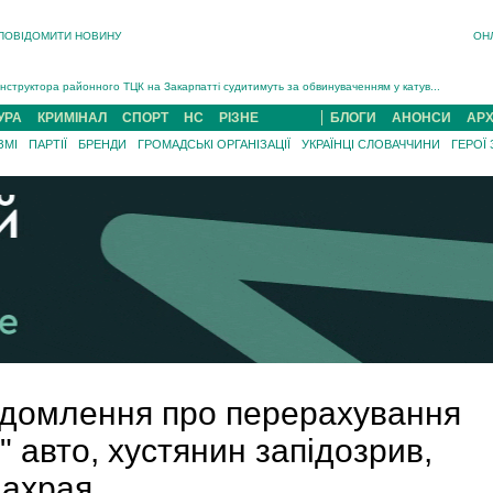
ПОВІДОМИТИ НОВИНУ
ОН
На війні загинув 26-річний військовий із Чинадійова на Мукачівщині Іван Симчин...
Інструктора районного ТЦК на Закарпатті судитимуть за обвинуваченням у катув...
В Ужгороді попрощаються із полеглим на війні з росією захисником Володимиром Йор�...
УРА
КРИМІНАЛ
СПОРТ
НС
РІЗНЕ
БЛОГИ
АНОНСИ
АРХ
В Ужгороді 5 серпня попрощаються із захисником Богданом Югасом, який два роки �...
ЗМІ
ПАРТІЇ
БРЕНДИ
ГРОМАДСЬКІ ОРГАНІЗАЦІЇ
УКРАЇНЦІ СЛОВАЧЧИНИ
ГЕРОЇ
Підтвердили загибель захисника із Нанкова на Хустщині Юліана Гербея (ФОТО)[/gree...
На війні з рф поліг військовий з Виноградова Ігнат Роздяловський (ФОТО)...
На війні загинув 26-річний військовий із Чинадійова на Мукачівщині �...
відомлення про перерахування
" авто, хустянин запідозрив,
шахрая