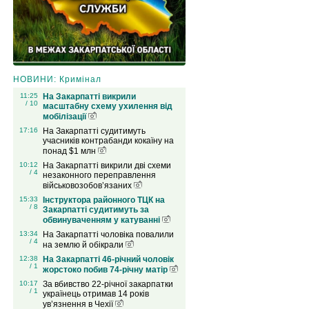
НОВИНИ: Кримінал
11:25
На Закарпатті викрили
/ 10
масштабну схему ухилення від
мобілізації
17:16
На Закарпатті судитимуть
учасників контрабанди кокаїну на
понад $1 млн
10:12
На Закарпатті викрили дві схеми
/ 4
незаконного переправлення
військовозобов’язаних
15:33
Інструктора районного ТЦК на
/ 8
Закарпатті судитимуть за
обвинуваченням у катуванні
13:34
На Закарпатті чоловіка повалили
/ 4
на землю й обікрали
12:38
На Закарпатті 46-річний чоловік
/ 1
жорстоко побив 74-річну матір
10:17
За вбивство 22-річної закарпатки
/ 1
українець отримав 14 років
ув’язнення в Чехії