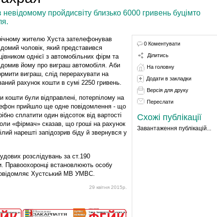
 невідомому пройдисвіту близько 6000 гривень буцімто
я.
річному жителю Хуста зателефонував
0 Коментувати
ідомий чоловік, який представився
Ділитись
цівником однієї з автомобільних фірм та
ідомив йому про виграш автомобіля. Аби
На головну
рмити виграш, слід перерахувати на
Додати в закладки
заний рахунок кошти в сумі 2250 гривень.
Версія для друку
и кошти були відправлені, потерпілому на
Переслати
ефон прийшло ще одне повідомлення - що
рібно сплатити один відсоток від вартості
Схожі публікації
коли «фірмач» сказав, що гроші на рахунок
Завантаження публікацій...
ілий нарешті запідозрив біду й звернувся у
удових розслідувань за ст.190
и. Правоохоронці встановлюють особу
 повідомляє Хустський МВ УМВС.
29 квітня 2015р.