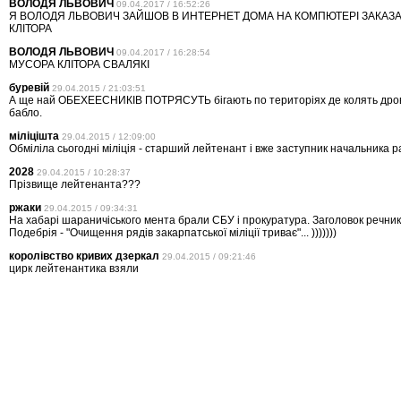
ВОЛОДЯ ЛЬВОВИЧ
09.04.2017 / 16:52:26
Я ВОЛОДЯ ЛЬВОВИЧ ЗАЙШОВ В ИНТЕРНЕТ ДОМА НА КОМПЮТЕРІ ЗАКАЗА
КЛІТОРА
ВОЛОДЯ ЛЬВОВИЧ
09.04.2017 / 16:28:54
МУСОРА КЛІТОРА СВАЛЯКІ
буревій
29.04.2015 / 21:03:51
А ще най ОБЕХЕЕСНИКІВ ПОТРЯСУТЬ бігають по територіях де колять дро
бабло.
міліцішта
29.04.2015 / 12:09:00
Обміліла сьогодні міліція - старший лейтенант і вже заступник начальника ра
2028
29.04.2015 / 10:28:37
Прізвище лейтенанта???
ржаки
29.04.2015 / 09:34:31
На хабарі шараничіського мента брали СБУ і прокуратура. Заголовок речника
Подебрія - "Очищення рядів закарпатської міліції триває"... )))))))
королівство кривих дзеркал
29.04.2015 / 09:21:46
цирк лейтенантика взяли