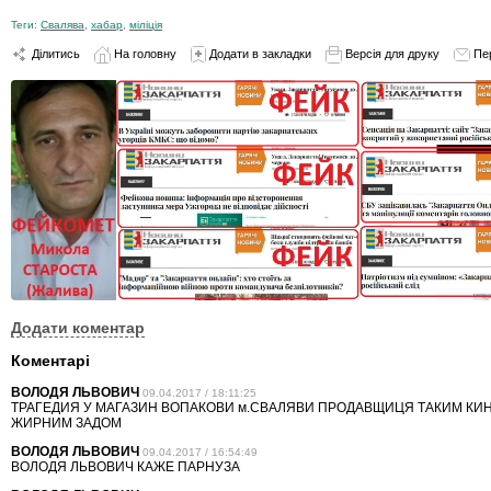
Теги:
Свалява
,
хабар
,
міліція
Ділитись
На головну
Додати в закладки
Версія для друку
Пе
Додати коментар
Коментарі
ВОЛОДЯ ЛЬВОВИЧ
09.04.2017 / 18:11:25
ТРАГЕДИЯ У МАГАЗИН ВОПАКОВИ м.СВАЛЯВИ ПРОДАВЩИЦЯ ТАКИМ КИ
ЖИРНИМ ЗАДОМ
ВОЛОДЯ ЛЬВОВИЧ
09.04.2017 / 16:54:49
ВОЛОДЯ ЛЬВОВИЧ КАЖЕ ПАРНУЗА