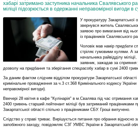
хабарі затримано заступника начальника Свалявського рай
міліції підозрюється в одержанні неправомірної вигоди в с
У прокуратуру Закарпатської о
звернувся житель Свалявськог
заявою про вимагання від ньо
із працівників Свалявського рай
Чоловік мав намір придбати сп
стріляє гумовими кулями. А з
начальника райвідділу міліції,
заявник, зажадав за сприяння 
дозволу на придбання та зберігання спецзасобу хабар в сумі 2400 грив
За даним фактом слідчим відділом прокуратури Закарпатської області
кримінальне провадження за ч.3 ст.368 Кримінального кодексу України
неправомірної вигоди).
Ввечері 28 квітня в кафе "Кулінарія" в м.Свалява під час отримання ха
2400 гривень старший лейтенант міліції був затриманий працівниками 
Закарпатської області спільно з працівниками СБУ. Гроші вилучено.
Слідство у справі триває. Вирішується питання про обрання відносно з
запобіжного заходу, повідомляє СЗГ УМВС України в Закарпатській обл