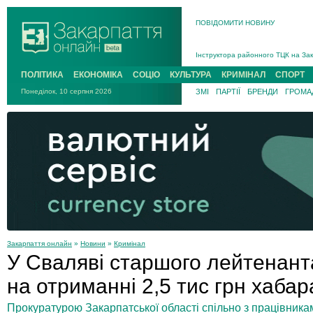
ПОВІДОМИТИ НОВИНУ
На війні загинув 26-річний військо
Інструктора районного ТЦК на Зак
В Ужгороді попрощаються із полег
ПОЛІТИКА
ЕКОНОМІКА
СОЦІО
КУЛЬТУРА
КРИМІНАЛ
СПОРТ
В Ужгороді 5 серпня попрощаються
Понеділок, 10 серпня 2026
ЗМІ
ПАРТІЇ
БРЕНДИ
ГРОМАД
Підтвердили загибель захисника і
На війні з рф поліг військовий з 
На війні загинув 26-річний військо
Закарпаття онлайн
»
Новини
»
Кримінал
У Сваляві старшого лейтенанта
на отриманні 2,5 тис грн хабар
Прокуратурою Закарпатської області спільно з працівника