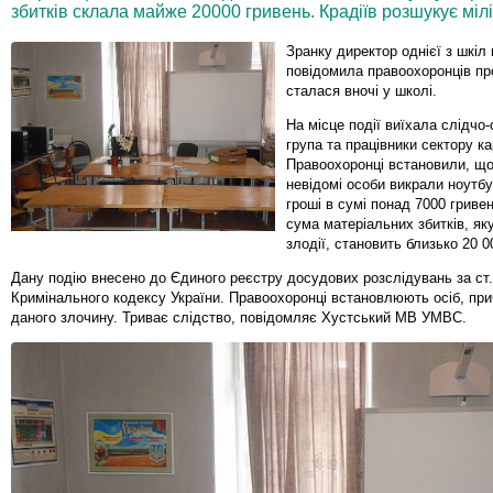
збитків склала майже 20000 гривень. Крадіїв розшукує мілі
Зранку директор однієї з шкіл
повідомила правоохоронців про
сталася вночі у школі.
На місце події виїхала слідчо
група та працівники сектору к
Правоохоронці встановили, що
невідомі особи викрали ноутбу
гроші в сумі понад 7000 гриве
сума матеріальних збитків, як
злодії, становить близько 20 0
Дану подію внесено до Єдиного реєстру досудових розслідувань за ст.
Кримінального кодексу України. Правоохоронці встановлюють осіб, пр
даного злочину. Триває слідство, повідомляє Хустський МВ УМВС.