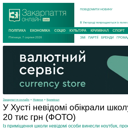
ПОВІДОМИТИ НОВИНУ
Інструктора районного ТЦК на Зак
В Ужгороді попрощаються із полег
В Ужгороді 5 серпня попрощаються
ПОЛІТИКА
ЕКОНОМІКА
СОЦІО
КУЛЬТУРА
КРИМІНАЛ
СПОРТ
Підтвердили загибель захисника і
П'ятниця, 7 серпня 2026
ЗМІ
ПАРТІЇ
БРЕНДИ
ГРОМАД
На війні з рф поліг військовий з 
На Хустщині внаслідок ДТП за уча
Інструктора районного ТЦК на Зак
Закарпаття онлайн
»
Новини
»
Кримінал
У Хусті невідомі обікрали школ
20 тис грн (ФОТО)
Із приміщення школи невідомі особи винесли ноутбук, про