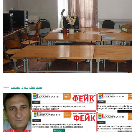
Теги:
школа
,
Хуст
,
обікрали