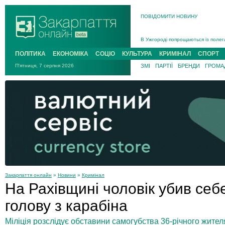
ПОВІДОМИТИ НОВИНУ
Інструктора районного ТЦК на Зак
В Ужгороді попрощаються із полег
В Ужгороді 5 серпня попрощаються
ПОЛІТИКА
ЕКОНОМІКА
СОЦІО
КУЛЬТУРА
КРИМІНАЛ
СПОРТ
Підтвердили загибель захисника і
П'ятниця, 7 серпня 2026
ЗМІ
ПАРТІЇ
БРЕНДИ
ГРОМАД
На війні з рф поліг військовий з 
На Хустщині внаслідок ДТП за уча
Інструктора районного ТЦК на Зак
Закарпаття онлайн
»
Новини
»
Кримінал
На Рахівщині чоловік убив себ
голову з карабіна
Міліція розслідує обставини самогубства 36-річного жител