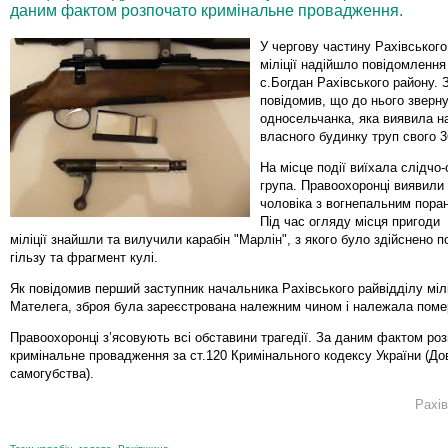
даним фактом розпочато кримінальне провадження.
У чергову частину Рахівського
міліції надійшло повідомлення
с.Богдан Рахівського району. 
повідомив, що до нього зверн
односельчанка, яка виявила н
власного будинку труп свого 3
На місце події виїхала слідчо
група. Правоохоронці виявили 
чоловіка з вогнепальним пора
Під час огляду місця пригоди
міліції знайшли та вилучили карабін "Марлін", з якого було здійснено п
гільзу та фрагмент кулі.
Як повідомив перший заступник начальника Рахівського райвідділу міл
Мателега, зброя була зареєстрована належним чином і належала поме
Правоохоронці з’ясовують всі обставини трагедії. За даним фактом ро
кримінальне провадження за ст.120 Кримінального кодексу України (Д
самогубства).
Рахі