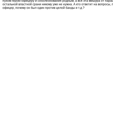
пухом герою-офицеру и соболезнования родным, а вся эта мишура от пара
остальной властной срани никому уже не нужна. А кто ответит на вопросы, 
офицер, почему он был один против целой банды и т.д.?