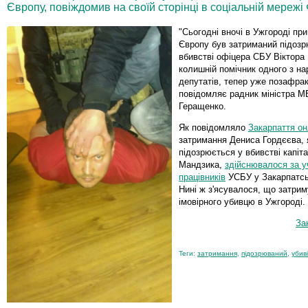
Європу, повіждомив на своїй сторінці в соціальній мереж
"Сьогодні вночі в Ужгороді при
Європу був затриманий підозр
вбивстві офіцера СБУ Віктора
колишній помічник одного з н
депутатів, тепер уже позафракц
повідомляє радник міністра 
Геращенко.
Як повідомляло
Закарпаття о
затримання Дениса Гордєєва, 
підозрюється у вбивстві капіт
Мандзика,
здійснювалося за уч
працівників
УСБУ у Закарпатськ
Нині ж з'ясувалося, що затри
імовірного убивцю в Ужгороді.
За
Теги:
затримання
,
підозрюваний
,
убив