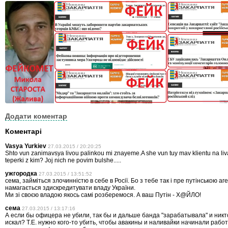
Додати коментар
Коментарі
Vasya Yurkiev
27.03.2015 / 20:20:25
Shto vun zanimavsya livou palinkou mi znayeme.A she vun tuy mav klientu na liv
teperki z kim? Joj nich ne povim bulshe.....
ужгородка
27.03.2015 / 13:51:52
сема, займіться злочинністю в себе в Росії. Бо з тебе так і пре путінською а
намагається здискредитувати владу України.
Ми зі своєю владою якось самі розберемося. А ваш Путін - Х@ЙЛО!
сема
27.03.2015 / 13:17:16
А если бы офицера не убили, так бы и дальше банда "зарабатывала" и никт
искал? Т.Е. нужно кого-то убить, чтобы авакины и наливайки начинали рабо