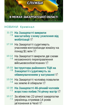
НОВИНИ: Кримінал
11:25
На Закарпатті викрили
/ 9
масштабну схему ухилення від
мобілізації
17:16
На Закарпатті судитимуть
учасників контрабанди кокаїну на
понад $1 млн
10:12
На Закарпатті викрили дві схеми
/ 4
незаконного переправлення
військовозобов’язаних
15:33
Інструктора районного ТЦК на
/ 8
Закарпатті судитимуть за
обвинуваченням у катуванні
13:34
На Закарпатті чоловіка повалили
/ 4
на землю й обікрали
12:38
На Закарпатті 46-річний чоловік
/ 1
жорстоко побив 74-річну матір
10:17
За вбивство 22-річної закарпатки
/ 1
українець отримав 14 років
ув’язнення в Чехії