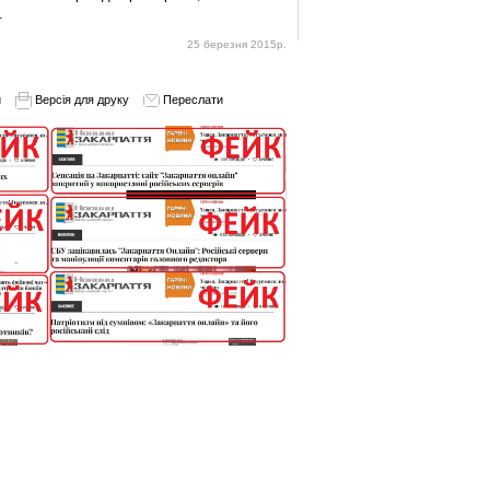
.
25 березня 2015р.
и
Версія для друку
Переслати