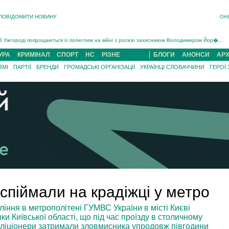
ПОВІДОМИТИ НОВИНУ
ОН
Інструктора районного ТЦК на Закарпатті судитимуть за обвинуваченням у катув...
В Ужгороді попрощаються із полеглим на війні з росією захисником Володимиром Йор�...
В Ужгороді 5 серпня попрощаються із захисником Богданом Югасом, який два роки �...
УРА
КРИМІНАЛ
СПОРТ
НС
РІЗНЕ
БЛОГИ
АНОНСИ
АРХ
Підтвердили загибель захисника із Нанкова на Хустщині Юліана Гербея (ФОТО)[/gree...
ЗМІ
ПАРТІЇ
БРЕНДИ
ГРОМАДСЬКІ ОРГАНІЗАЦІЇ
УКРАЇНЦІ СЛОВАЧЧИНИ
ГЕРОЇ
На війні з рф поліг військовий з Виноградова Ігнат Роздяловський (ФОТО)...
На Хустщині внаслідок ДТП за участі трьох авто постраждали 13 людей (ФОТО)...
Інструктора районного ТЦК на Закарпатті судитимуть за обвинувачен...
 спіймали на крадіжці у метро
ління в метрополітені ГУМВС України в місті Києві
ки Київської області, що під час проїзду в столичному
 Міліціонери затримали зловмисника упродовж півгодини