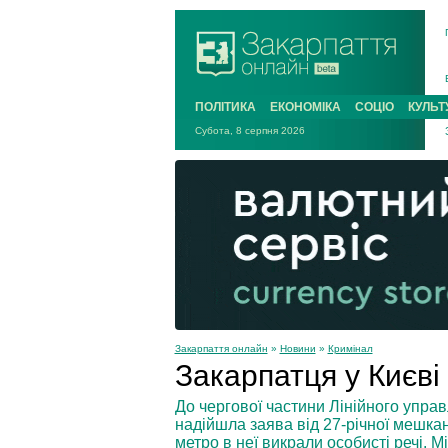
ПОЛІТИКА
ЕКОНОМІКА
СОЦІО
КУЛЬТ
Субота, 8 серпня 2026
Закарпаття онлайн
»
Новини
»
Кримінал
Закарпатця у Києві
До чергової частини Лінійного управ
надійшла заява від 27-річної мешкан
метро в неї викрали особисті речі.