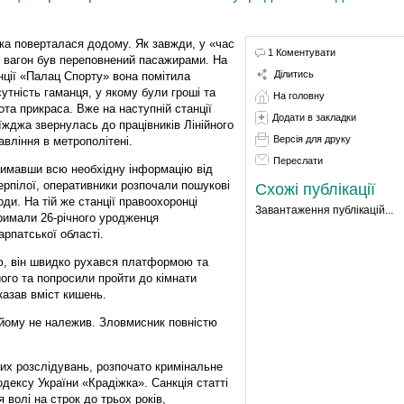
ка поверталася додому. Як завжди, у «час
1 Коментувати
» вагон був переповнений пасажирами. На
Ділитись
нції «Палац Спорту» вона помітила
сутність гаманця, у якому були гроші та
На головну
ота прикраса. Вже на наступній станції
Додати в закладки
їжджа звернулась до працівників Лінійного
Версія для друку
авління в метрополітені.
Переслати
имавши всю необхідну інформацію від
ерпілої, оперативники розпочали пошукові
Схожі публікації
оди. На тій же станції правоохоронці
Завантаження публікацій...
римали 26-річного уродженця
арпатської області.
ю, він швидко рухався платформою та
ого та попросили пройти до кімнати
оказав вміст кишень.
 йому не належив. Зловмисник повністю
их розслідувань, розпочато кримінальне
дексу України «Крадіжка». Санкція статті
волі на строк до трьох років,