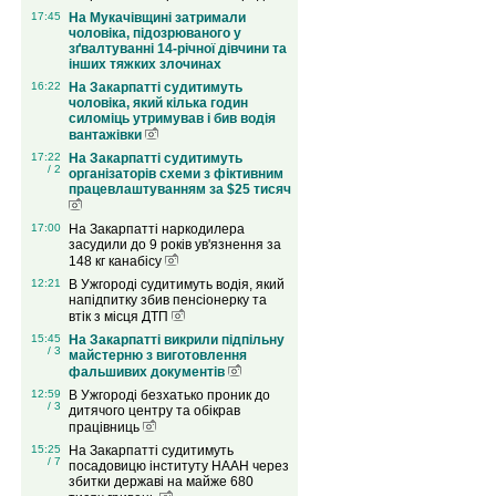
17:45
На Мукачівщині затримали
чоловіка, підозрюваного у
зґвалтуванні 14-річної дівчини та
інших тяжких злочинах
16:22
На Закарпатті судитимуть
чоловіка, який кілька годин
силоміць утримував і бив водія
вантажівки
17:22
На Закарпатті судитимуть
/ 2
організаторів схеми з фіктивним
працевлаштуванням за $25 тисяч
17:00
На Закарпатті наркодилера
засудили до 9 років ув'язнення за
148 кг канабісу
12:21
В Ужгороді судитимуть водія, який
напідпитку збив пенсіонерку та
втік з місця ДТП
15:45
На Закарпатті викрили підпільну
/ 3
майстерню з виготовлення
фальшивих документів
12:59
В Ужгороді безхатько проник до
/ 3
дитячого центру та обікрав
працівниць
15:25
На Закарпатті судитимуть
/ 7
посадовицю інституту НААН через
збитки державі на майже 680