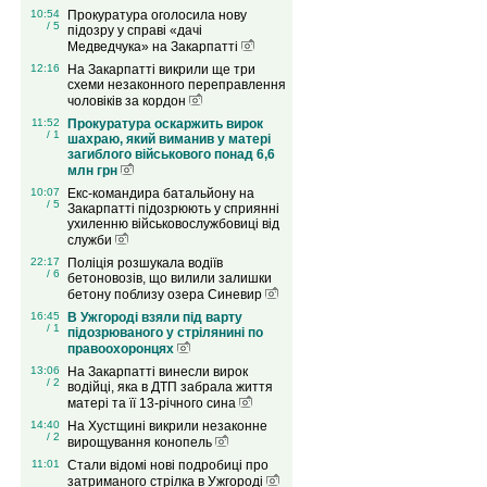
10:54
Прокуратура оголосила нову
/ 5
підозру у справі «дачі
Медведчука» на Закарпатті
12:16
На Закарпатті викрили ще три
схеми незаконного переправлення
чоловіків за кордон
11:52
Прокуратура оскаржить вирок
/ 1
шахраю, який виманив у матері
загиблого військового понад 6,6
млн грн
10:07
Екс-командира батальйону на
/ 5
Закарпатті підозрюють у сприянні
ухиленню військовослужбовиці від
служби
22:17
Поліція розшукала водіїв
/ 6
бетоновозів, що вилили залишки
бетону поблизу озера Синевир
16:45
В Ужгороді взяли під варту
/ 1
підозрюваного у стрілянині по
правоохоронцях
13:06
На Закарпатті винесли вирок
/ 2
водійці, яка в ДТП забрала життя
матері та її 13-річного сина
14:40
На Хустщині викрили незаконне
/ 2
вирощування конопель
11:01
Стали відомі нові подробиці про
затриманого стрілка в Ужгороді