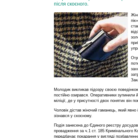
після скоєного.
Жін
пік
ста
від
зол
при
упр
Отр
пот
зах
зат
Зак
Молодик викликав підозру своєю поведінко
постійно озирався. Оперативники зупинили й
міліції, де у присутності двох понятих він п
Чоловік дістав жіночий гаманець, який явно
зізнався у скоєному.
Подія занесена до Єдиного реєстру досудов
провадження за ч.1 ст. 185 Кримінального Ко
передбачає покарання у вигляді позбавлення 