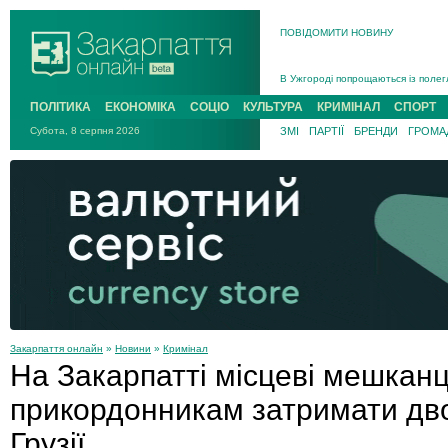
ПОВІДОМИТИ НОВИНУ
Інструктора районного ТЦК на Зак
В Ужгороді попрощаються із полег
В Ужгороді 5 серпня попрощаються
ПОЛІТИКА
ЕКОНОМІКА
СОЦІО
КУЛЬТУРА
КРИМІНАЛ
СПОРТ
Підтвердили загибель захисника і
Субота, 8 серпня 2026
ЗМІ
ПАРТІЇ
БРЕНДИ
ГРОМАД
На війні з рф поліг військовий з 
На Хустщині внаслідок ДТП за уча
Інструктора районного ТЦК на Зак
Закарпаття онлайн
»
Новини
»
Кримінал
На Закарпатті місцеві мешкан
прикордонникам затримати дво
Грузії