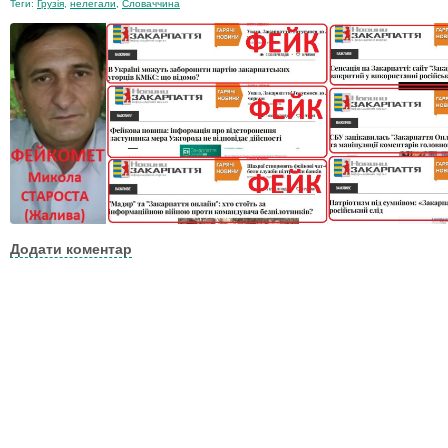
Теги:
Грузія
,
нелегали
,
Словаччина
Додати коментар