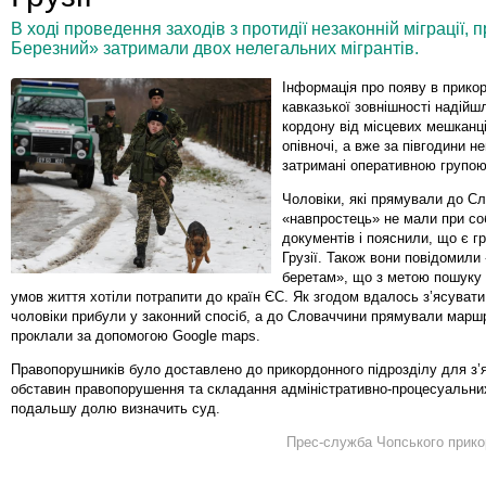
В ході проведення заходів з протидії незаконній міграції,
Березний» затримали двох нелегальних мігрантів.
Інформація про появу в прикор
кавказької зовнішності надій
кордону від місцевих мешканц
опівночі, а вже за півгодини н
затримані оперативною групою
Чоловіки, які прямували до С
«навпростець» не мали при со
документів і пояснили, що є 
Грузії. Також вони повідомили
беретам», що з метою пошуку 
умов життя хотіли потрапити до країн ЄС. Як згодом вдалось з’ясувати
чоловіки прибули у законний спосіб, а до Словаччини прямували марш
проклали за допомогою Google maps.
Правопорушників було доставлено до прикордонного підрозділу для з’
обставин правопорушення та складання адміністративно-процесуальних
подальшу долю визначить суд.
Прес-служба Чопського прико