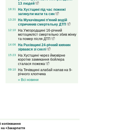
13 людей
18:31
На Хустщині під час пожежі
загинули мати та син
13:20
На Мукачівщині п’яний водій
спричинив смертельну ДТП
12:10
На Ужгородщині 16-річний
мотоцикліст смертельно збив жінку
та помер після ДТП
14:06
На Рахівщині 24-річний киянин
зірвався зі скелі
15:23
На Хустщині через ймовірне
коротке замикання бойлера
сталася пожежа
09:10
На Тячівщині алабай напав на 9-
річного хлопчика
» Всі новини
зі копіювання
 на «Закарпаття