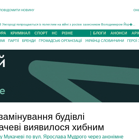
ПОВІДОМИТИ НОВИНУ
ОН
Інструктора районного ТЦК на Закарпатті судитимуть за обвинуваченням у катув...
В Ужгороді попрощаються із полеглим на війні з росією захисником Володимиром Йор�...
В Ужгороді 5 серпня попрощаються із захисником Богданом Югасом, який два роки �...
УРА
КРИМІНАЛ
СПОРТ
НС
РІЗНЕ
БЛОГИ
АНОНСИ
АРХ
Підтвердили загибель захисника із Нанкова на Хустщині Юліана Гербея (ФОТО)[/gree...
ЗМІ
ПАРТІЇ
БРЕНДИ
ГРОМАДСЬКІ ОРГАНІЗАЦІЇ
УКРАЇНЦІ СЛОВАЧЧИНИ
ГЕРОЇ
На війні з рф поліг військовий з Виноградова Ігнат Роздяловський (ФОТО)...
На Хустщині внаслідок ДТП за участі трьох авто постраждали 13 людей (ФОТО)...
Інструктора районного ТЦК на Закарпатті судитимуть за обвинувачен...
амінування будівлі
ачеві виявилося хибним
у Мукачеві по вул. Ярослава Мудрого через анонімне