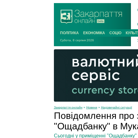
ПОЛІТИКА
ЕКОНОМІКА
СОЦІО
КУЛЬТ
Субота, 8 серпня 2026
Закарпаття онлайн
»
Новини
»
Надзвичайні ситуації
Повідомлення про з
"Ощадбанку" в Мук
Сьогодні у приміщенні "Ощадбанку" 