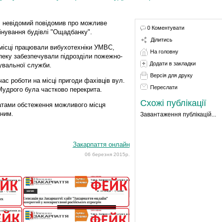
, невідомий повідомив про можливе
0 Коментувати
інування будівлі "Ощадбанку".
Ділитись
місці працювали вибухотехніки УМВС,
На головну
пеку забезпечували підрозділи пожежно-
Додати в закладки
увальної служби.
Версія для друку
час роботи на місці пригоди фахівців вул.
Переслати
Мудрого була частково перекрита.
Схожі публікації
татами обстеження можливого місця
бним.
Завантаження публікацій...
Закарпаття онлайн
06 березня 2015р.