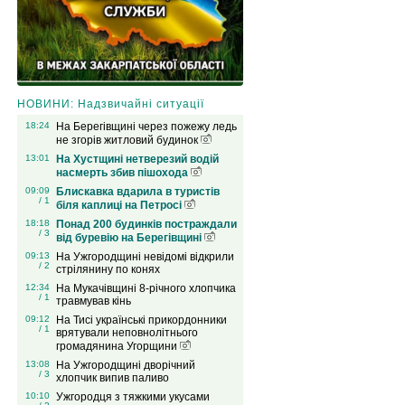
НОВИНИ: Надзвичайні ситуації
18:24
На Берегівщині через пожежу ледь
не згорів житловий будинок
13:01
На Хустщині нетверезий водій
насмерть збив пішохода
09:09
Блискавка вдарила в туристів
/ 1
біля каплиці на Петросі
18:18
Понад 200 будинків постраждали
/ 3
від буревію на Берегівщині
09:13
На Ужгородщині невідомі відкрили
/ 2
стрілянину по конях
12:34
На Мукачівщині 8-річного хлопчика
/ 1
травмував кінь
09:12
На Тисі українські прикордонники
/ 1
врятували неповнолітнього
громадянина Угорщини
13:08
На Ужгородщині дворічний
/ 3
хлопчик випив паливо
10:10
Ужгородця з тяжкими укусами