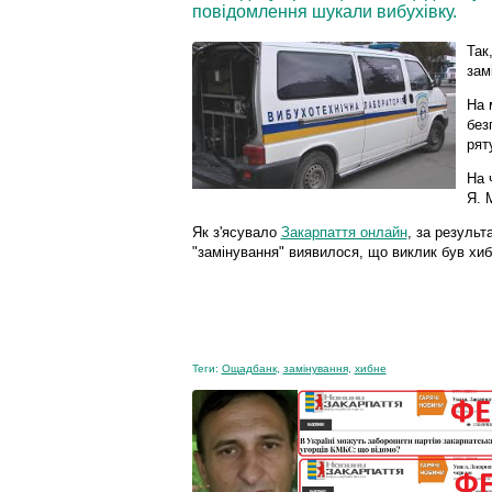
повідомлення шукали вибухівку.
Так
зам
На 
без
рят
На 
Я. 
Як з'ясувало
Закарпаття онлайн
, за резуль
"замінування" виявилося, що виклик був хи
Теги:
Ощадбанк
,
замінування
,
хибне