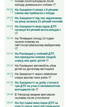
/ 2
голови госпіталізували після
нападу домашнього собаки
09:00
На Закарпатті жінка з 9-річним
/ 3
сином вистрибнули з поїзда
18:25
На Закарпатті під час відпочинку
/ 1
на річці загинув 21-річний чоловік
16:41
На Закарпатті внаслідок ДТП
/ 1
загинув 64-річний велосипедист
12:18
На Тячівщині понад 14 годин
гасили пожежу на
сміттєсортувальному майданчику
12:12
На Рахівщині у лобовій ДТП
постраждали семеро людей,
серед них двоє дітей
10:12
На Рахівщині автомобіль збив
дітей на дитячому мотоциклі
18:13
На Закарпатті через обміління
/ 2
озера масово гине риба
14:30
На Закарпатті за добу сталися
/ 1
три ДТП за участі неповнолітніх
мотоциклістів
18:48
В Ужгороді медики врятували
чоловіка після утоплення
16:47
На Хустщині внаслідок ДТП за
участі трьох авто постраждали