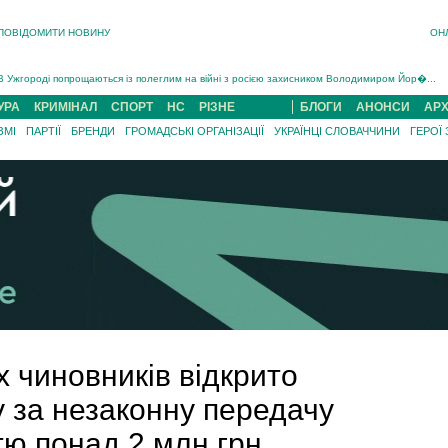
ПОВІДОМИТИ НОВИНУ
ОН
Інструктора районного ТЦК на Закарпатті судитимуть за обвинуваченням у катув...
В Ужгороді попрощаються із полеглим на війні з росією захисником Володимиром Йор�...
В Ужгороді 5 серпня попрощаються із захисником Богданом Югасом, який два роки �...
УРА
КРИМІНАЛ
СПОРТ
НС
РІЗНЕ
БЛОГИ
АНОНСИ
АРХ
Підтвердили загибель захисника із Нанкова на Хустщині Юліана Гербея (ФОТО)[/gree...
ЗМІ
ПАРТІЇ
БРЕНДИ
ГРОМАДСЬКІ ОРГАНІЗАЦІЇ
УКРАЇНЦІ СЛОВАЧЧИНИ
ГЕРОЇ
На війні з рф поліг військовий з Виноградова Ігнат Роздяловський (ФОТО)...
На Хустщині внаслідок ДТП за участі трьох авто постраждали 13 людей (ФОТО)...
Інструктора районного ТЦК на Закарпатті судитимуть за обвинувачен...
 чиновників відкрито
 за незаконну передачу
тю понад 2 млн грн