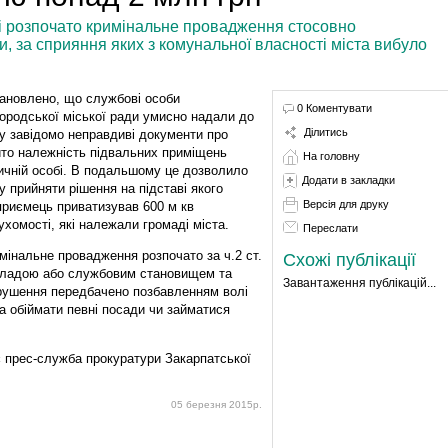
і розпочато кримінальне провадження стосовно
и, за сприяння яких з комунальної власності міста вибуло
ановлено, що службові особи
0 Коментувати
ородської міської ради умисно надали до
Ділитись
у завідомо неправдиві документи про
ито належність підвальних приміщень
На головну
ичній особі. В подальшому це дозволило
Додати в закладки
у прийняти рішення на підставі якого
Версія для друку
приємець приватизував 600 м кв
ухомості, які належали громаді міста.
Переслати
мінальне провадження розпочато за ч.2 ст.
Схожі публікації
я владою або службовим становищем та
Завантаження публікацій...
орушення передбачено позбавленням волі
ва обіймати певні посади чи займатися
 прес-служба прокуратури Закарпатської
05 березня 2015р.