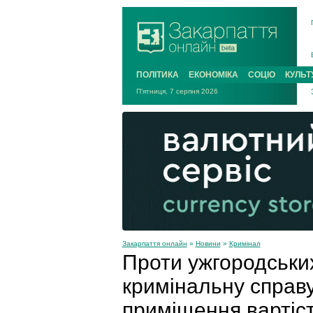
ПОЛІТИКА
ЕКОНОМІКА
СОЦІО
КУЛЬТ
П'ятниця, 7 серпня 2026
Закарпаття онлайн
»
Новини
»
Кримінал
Проти ужгородських
кримінальну справу
приміщення вартіс