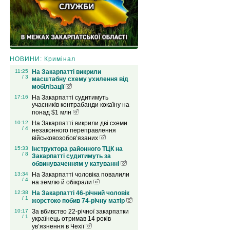
НОВИНИ: Кримінал
11:25
На Закарпатті викрили
/ 3
масштабну схему ухилення від
мобілізації
17:16
На Закарпатті судитимуть
учасників контрабанди кокаїну на
понад $1 млн
10:12
На Закарпатті викрили дві схеми
/ 4
незаконного переправлення
військовозобов’язаних
15:33
Інструктора районного ТЦК на
/ 8
Закарпатті судитимуть за
обвинуваченням у катуванні
13:34
На Закарпатті чоловіка повалили
/ 4
на землю й обікрали
12:38
На Закарпатті 46-річний чоловік
/ 1
жорстоко побив 74-річну матір
10:17
За вбивство 22-річної закарпатки
/ 1
українець отримав 14 років
ув’язнення в Чехії