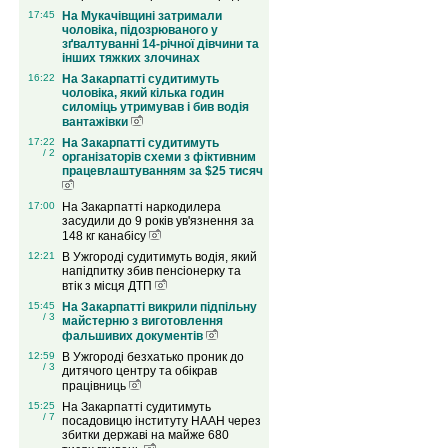
17:45
На Мукачівщині затримали
чоловіка, підозрюваного у
зґвалтуванні 14-річної дівчини та
інших тяжких злочинах
16:22
На Закарпатті судитимуть
чоловіка, який кілька годин
силоміць утримував і бив водія
вантажівки
17:22
На Закарпатті судитимуть
/ 2
організаторів схеми з фіктивним
працевлаштуванням за $25 тисяч
17:00
На Закарпатті наркодилера
засудили до 9 років ув'язнення за
148 кг канабісу
12:21
В Ужгороді судитимуть водія, який
напідпитку збив пенсіонерку та
втік з місця ДТП
15:45
На Закарпатті викрили підпільну
/ 3
майстерню з виготовлення
фальшивих документів
12:59
В Ужгороді безхатько проник до
/ 3
дитячого центру та обікрав
працівниць
15:25
На Закарпатті судитимуть
/ 7
посадовицю інституту НААН через
збитки державі на майже 680