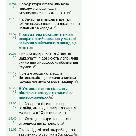
10:54
Прокуратура оголосила нову
/ 5
підозру у справі «дачі
Медведчука» на Закарпатті
12:16
На Закарпатті викрили ще три
схеми незаконного переправлення
чоловіків за кордон
11:52
Прокуратура оскаржить вирок
/ 1
шахраю, який виманив у матері
загиблого військового понад 6,6
млн грн
10:07
Екс-командира батальйону на
/ 5
Закарпатті підозрюють у сприянні
ухиленню військовослужбовиці від
служби
22:17
Поліція розшукала водіїв
/ 6
бетоновозів, що вилили залишки
бетону поблизу озера Синевир
16:45
В Ужгороді взяли під варту
/ 1
підозрюваного у стрілянині по
правоохоронцях
13:06
На Закарпатті винесли вирок
/ 2
водійці, яка в ДТП забрала життя
матері та її 13-річного сина
14:40
На Хустщині викрили незаконне
/ 2
вирощування конопель
11:01
Стали відомі нові подробиці про
затриманого стрілка в Ужгороді