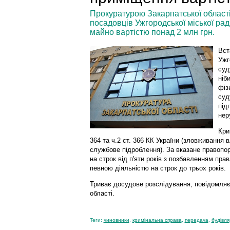
Прокуратурою Закарпатської област
посадовців Ужгородської міської рад
майно вартістю понад 2 млн грн.
Вст
Ужг
суд
ніб
фіз
суд
під
нер
Кри
364 та ч.2 ст. 366 КК України (зловживанн
службове підроблення). За вказане правоп
на строк від п'яти років з позбавленням пра
певною діяльністю на строк до трьох років.
Триває досудове розслідування, повідомляє
області.
Теги:
чиновники
,
кримінальна справа
,
передача
,
будівля