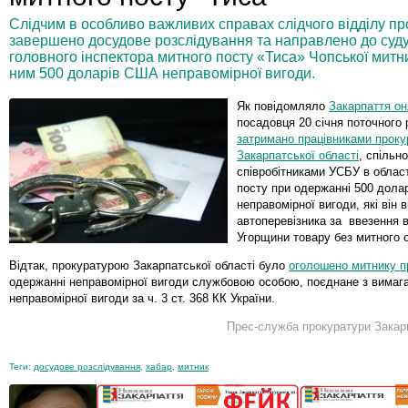
Слідчим в особливо важливих справах слідчого відділу пр
завершено досудове розслідування та направлено до суд
головного інспектора митного посту «Тиса» Чопської мит
ним 500 доларів США неправомірної вигоди.
Як повідомляло
Закарпаття о
посадовця 20 січня поточного
затримано працівниками проку
Закарпатської області
, спільно
співробітниками УСБУ в област
посту при одержанні 500 дола
неправомірної вигоди, які він 
автоперевізника за ввезення в
Угорщини товару без митног
Відтак, прокуратурою Закарпатської області було
оголошено митнику п
одержанні неправомірної вигоди службовою особою, поєднане з вимаг
неправомірної вигоди за ч. 3 ст. 368 КК України.
Прес-служба прокуратури Закарп
Теги:
досудове розслідування
,
хабар
,
митник