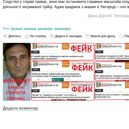
Слідство у справі триває, воно має встановити справжні масштаби зло
діяльності затриманої трійці. Адже крадіжок з машин в Ужгороді – хоч 
Діана Дорогій, Ужгор
Теги:
Ужгород
,
крадіжки
,
автомобілі
,
підозрювані
Ділитись
На головну
Додати в закладки
Версія для друку
Пе
Додати коментар