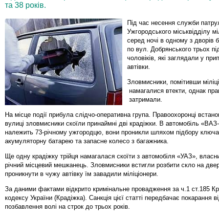
та 38 років.
Під час несення служби патру
Ужгородського міськвідділу міл
серед ночі в одному з дворів 
по вул. Добрянського трьох пі
чоловіків, які заглядали у при
автівки.
Зловмисники, помітивши міліці
намагалися втекти, однак пра
затримали.
На місце події прибула слідчо-оперативна група. Правоохоронці встано
вулиці зловмисники скоїли принаймні дві крадіжки. В автомобіль «ВАЗ-
належить 73-річному ужгородцю, вони проникли шляхом підбору ключ
акумуляторну батарею та запасне колесо з багажника.
Ще одну крадіжку трійця намагалася скоїти з автомобіля «УАЗ», власни
річний місцевий мешканець. Зловмисники встигли розбити скло на две
проникнути в чужу автівку їм завадили міліціонери.
За даними фактами відкрито кримінальне провадження за ч.1 ст.185 К
кодексу України (Крадіжка). Санкція цієї статті передбачає покарання 
позбавлення волі на строк до трьох років.