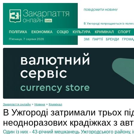
ПОВІДОМИТИ НОВИНУ
Інструктора районного ТЦК на Зак
В Ужгороді попрощаються із полег
В Ужгороді 5 серпня попрощаються
ПОЛІТИКА
ЕКОНОМІКА
СОЦІО
КУЛЬТУРА
КРИМІНАЛ
СПОРТ
Підтвердили загибель захисника і
П'ятниця, 7 серпня 2026
ЗМІ
ПАРТІЇ
БРЕНДИ
ГРОМАД
На війні з рф поліг військовий з 
На Хустщині внаслідок ДТП за уча
Інструктора районного ТЦК на Зак
Закарпаття онлайн
»
Новини
»
Кримінал
В Ужгороді затримали трьох п
неодноразових крадіжках з авт
Один із них - 43-річний мешканець Ужгородського району, і