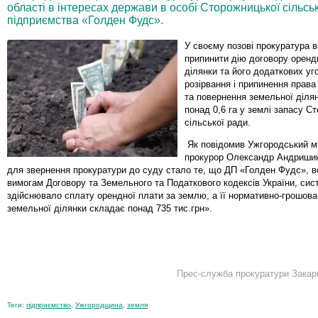
області в інтересах держави в особі Сторожницької сільськ
підприємства «Голден Фудс».
У своєму позові прокуратура 
припинити дію договору оренд
ділянки та його додаткових уг
розірвання і припинення права
та повернення земельної діл
понад 0,6 га у землі запасу С
сільської ради.
Як повідомив Ужгородський м
прокурор Олександр Андришин
для звернення прокуратури до суду стало те, що ДП «Голден Фудс», 
вимогам Договору та Земельного та Податкового кодексів України, сис
здійснювало сплату орендної плати за землю, а її нормативно-грошова
земельної ділянки складає понад 735 тис.грн».
Прес-служба прокуратури Закарп
Теги:
підприємство
,
Ужгородщина
,
земля