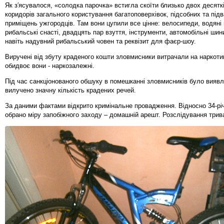
Як з′ясувалося, «солодка парочка» встигла скоїти близько двох десяткі
коридорів загального користування багатоповерхівок, підсобних та під
приміщень ужгородців. Там вони цупили все цінне: велосипеди, водяні 
рибальські снасті, двадцять пар взуття, інструменти, автомобільні шин
навіть надувний рибальський човен та реквізит для фаєр-шоу.
Виручені від збуту краденого кошти зловмисники витрачали на наркоти
обидвоє вони - наркозалежні.
Під час санкціонованого обшуку в помешканні зловмисників було виявл
вилучено значну кількість крадених речей.
За даними фактами відкрито кримінальне провадження. Відносно 34-рі
обрано міру запобіжного заходу – домашній арешт. Розслідування трив