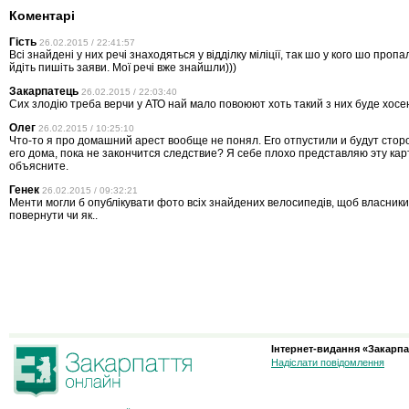
Коментарі
Гість
26.02.2015 / 22:41:57
Всі знайдені у них речі знаходяться у відділку міліції, так шо у кого шо пропал
йдіть пишіть заяви. Мої речі вже знайшли)))
Закарпатець
26.02.2015 / 22:03:40
Сих злодію треба верчи у АТО най мало повоюют хоть такий з них буде хосе
Олег
26.02.2015 / 10:25:10
Что-то я про домашний арест вообще не понял. Его отпустили и будут стор
его дома, пока не закончится следствие? Я себе плохо представляю эту карт
объясните.
Генек
26.02.2015 / 09:32:21
Менти могли б опублікувати фото всіх знайдених велосипедів, щоб власники
повернути чи як..
Інтернет-видання «Закарпа
Надіслати повідомлення