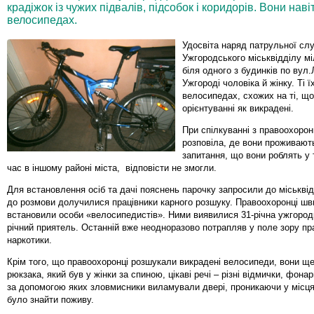
крадіжок із чужих підвалів, підсобок і коридорів. Вони нав
велосипедах.
Удосвіта наряд патрульної сл
Ужгородського міськвідділу міл
біля одного з будинків по вул.
Ужгороді чоловіка й жінку. Ті ї
велосипедах, схожих на ті, щ
орієнтуванні як викрадені.
При спілкуванні з правоохоро
розповіла, де вони проживают
запитання, що вони роблять у 
час в іншому районі міста, відповісти не змогли.
Для встановлення осіб та дачі пояснень парочку запросили до міськвідд
до розмови долучилися працівники карного розшуку. Правоохоронці шв
встановили особи «велосипедистів». Ними виявилися 31-річна ужгородка
річний приятель. Останній вже неодноразово потрапляв у поле зору пр
наркотики.
Крім того, що правоохоронці розшукали викрадені велосипеди, вони ще
рюкзака, який був у жінки за спиною, цікаві речі – різні відмички, фона
за допомогою яких зловмисники виламували двері, проникаючи у місц
було знайти поживу.