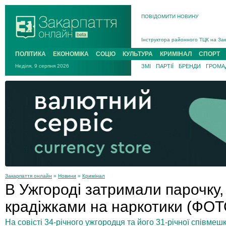
ПОВІДОМИТИ НОВИНУ
На війні загинув 26-річний військо
Інструктора районного ТЦК на Зак
В Ужгороді попрощаються із полег
ПОЛІТИКА
ЕКОНОМІКА
СОЦІО
КУЛЬТУРА
КРИМІНАЛ
СПОРТ
В Ужгороді 5 серпня попрощаються
Неділя, 9 серпня 2026
ЗМІ
ПАРТІЇ
БРЕНДИ
ГРОМАД
Підтвердили загибель захисника і
На війні з рф поліг військовий з 
На війні загинув 26-річний військо
Закарпаття онлайн
»
Новини
»
Кримінал
В Ужгороді затримали парочку,
крадіжками на наркотики (ФОТ
На совісті 34-річного ужгородця та його 31-річної співмеш