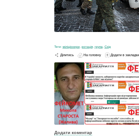
Теги:
міліціонери
,
ротація
,
група
,
Схід
Ділитись
На головну
Додати в закладк
Додати коментар