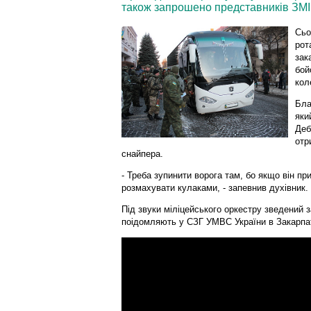
також запрошено представників ЗМІ
​Сь
рот
зак
бой
коле
Бла
яки
Деб
отр
снайпера.
- Треба зупинити ворога там, бо якщо він пр
розмахувати кулаками, - запевнив духівник.
Під звуки міліцейського оркестру зведений за
поідомляють у СЗГ УМВС України в Закарпат