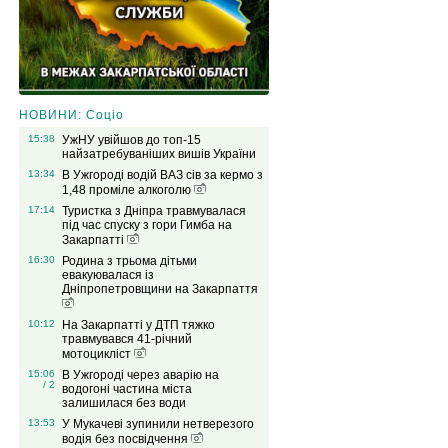
НОВИНИ: Соціо
15:38
УжНУ увійшов до топ-15
найзатребуваніших вишів України
13:34
В Ужгороді водій ВАЗ сів за кермо з
1,48 проміле алкоголю
17:14
Туристка з Дніпра травмувалася
під час спуску з гори Гимба на
Закарпатті
16:30
Родина з трьома дітьми
евакуювалася із
Дніпропетровщини на Закарпаття
10:12
На Закарпатті у ДТП тяжко
травмувався 41-річний
мотоцикліст
15:06
В Ужгороді через аварію на
/ 2
водогоні частина міста
залишилася без води
13:53
У Мукачеві зупинили нетверезого
водія без посвідчення