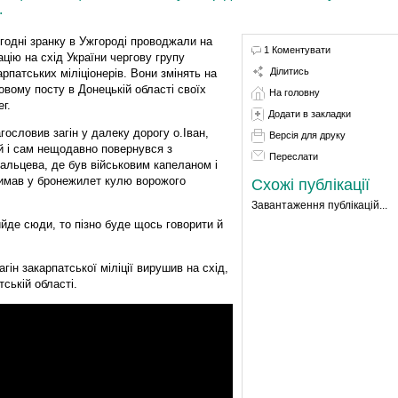
.
огодні зранку в Ужгороді проводжали на
1 Коментувати
ацію на схід України чергову групу
Ділитись
арпатських міліціонерів. Вони змінять на
овому посту в Донецькій області своїх
На головну
г.
Додати в закладки
гословив загін у далеку дорогу о.Іван,
Версія для друку
й і сам нещодавно повернувся з
Переслати
альцева, де був військовим капеланом і
имав у бронежилет кулю ворожого
Схожі публікації
Завантаження публікацій...
ийде сюди, то пізно буде щось говорити й
гін закарпатської міліції вирушив на схід,
ській області.