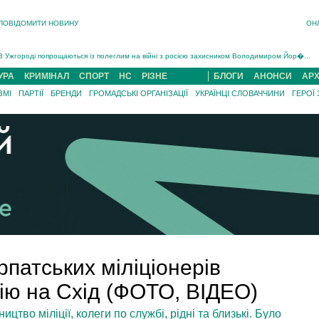
ПОВІДОМИТИ НОВИНУ
ОН
Інструктора районного ТЦК на Закарпатті судитимуть за обвинуваченням у катув...
В Ужгороді попрощаються із полеглим на війні з росією захисником Володимиром Йор�...
В Ужгороді 5 серпня попрощаються із захисником Богданом Югасом, який два роки �...
УРА
КРИМІНАЛ
СПОРТ
НС
РІЗНЕ
БЛОГИ
АНОНСИ
АРХ
Підтвердили загибель захисника із Нанкова на Хустщині Юліана Гербея (ФОТО)[/gree...
ЗМІ
ПАРТІЇ
БРЕНДИ
ГРОМАДСЬКІ ОРГАНІЗАЦІЇ
УКРАЇНЦІ СЛОВАЧЧИНИ
ГЕРОЇ
На війні з рф поліг військовий з Виноградова Ігнат Роздяловський (ФОТО)...
На Хустщині внаслідок ДТП за участі трьох авто постраждали 13 людей (ФОТО)...
Інструктора районного ТЦК на Закарпатті судитимуть за обвинувачен...
рпатських міліціонерів
ію на Схід (ФОТО, ВІДЕО)
цтво міліції, колеги по службі, рідні та близькі. Було