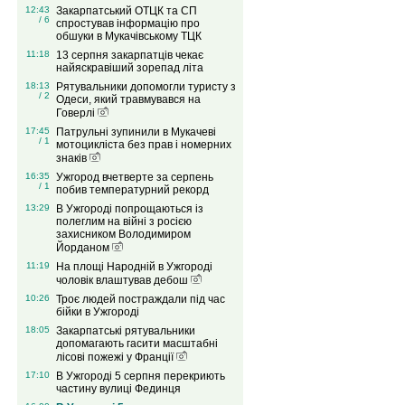
12:43
Закарпатський ОТЦК та СП
/ 6
спростував інформацію про
обшуки в Мукачівському ТЦК
11:18
13 серпня закарпатців чекає
найяскравіший зорепад літа
18:13
Рятувальники допомогли туристу з
/ 2
Одеси, який травмувався на
Говерлі
17:45
Патрульні зупинили в Мукачеві
/ 1
мотоцикліста без прав і номерних
знаків
16:35
Ужгород вчетверте за серпень
/ 1
побив температурний рекорд
13:29
В Ужгороді попрощаються із
полеглим на війні з росією
захисником Володимиром
Йорданом
11:19
На площі Народній в Ужгороді
чоловік влаштував дебош
10:26
Троє людей постраждали під час
бійки в Ужгороді
18:05
Закарпатські рятувальники
допомагають гасити масштабні
лісові пожежі у Франції
17:10
В Ужгороді 5 серпня перекриють
частину вулиці Фединця