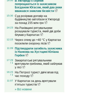
16:00
В Ужгороді 5 серпня
попрощаються із захисником
Богданом Югасом, який два роки
вважався зниклим безвісти
15:30
Суд розірвав договір на
будівництво автобази в Ужгороді
за понад 155 млн грн
14:23
На Рахівщині рятувальники
розшукали туриста, який дві доби
блукав у Карпатах
12:15
Через спеку до +40 °C у Карпатах
посилили охорону лісів
11:09
Підтвердили загибель захисника
із Нанкова на Хустщині Юліана
Гербея
17:29
Закарпатські рятувальники
/ 1
врятували грибника, який заблукав
у лісі
16:23
На Петросі турист двічі впав під
/ 1
час походу
11:07
У Карпатах за день врятували
п’ятьох туристів
» Всі новини