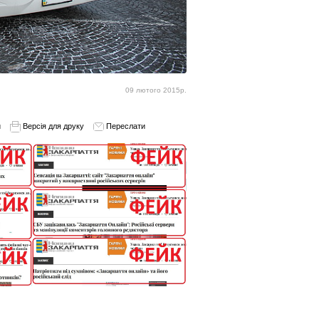
09 лютого 2015р.
и
Версія для друку
Переслати