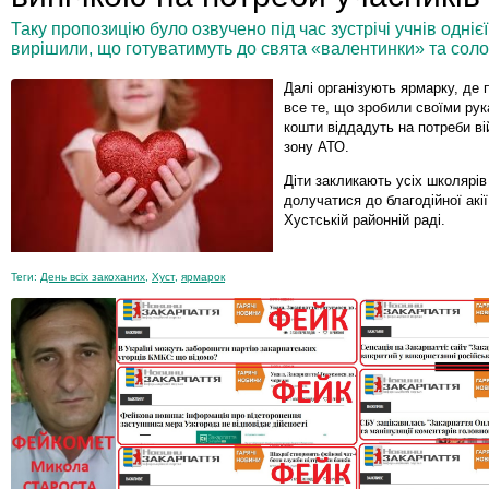
Таку пропозицію було озвучено під час зустрічі учнів однієї 
вирішили, що готуватимуть до свята «валентинки» та солод
Далі організують ярмарку, де
все те, що зробили своїми рук
кошти віддадуть на потреби в
зону АТО.
Діти закликають усіх школярів
долучатися до благодійної акі
Хустській районній раді.
Теги:
День всіх закоханих
,
Хуст
,
ярмарок