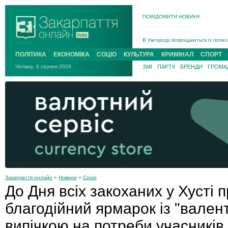
ПОВІДОМИТИ НОВИНУ
Інструктора районного ТЦК на Зак
В Ужгороді попрощаються із полег
В Ужгороді 5 серпня попрощаються
ПОЛІТИКА
ЕКОНОМІКА
СОЦІО
КУЛЬТУРА
КРИМІНАЛ
СПОРТ
Підтвердили загибель захисника і
Четвер, 6 серпня 2026
ЗМІ
ПАРТІЇ
БРЕНДИ
ГРОМАД
На війні з рф поліг військовий з 
На Хустщині внаслідок ДТП за уча
Інструктора районного ТЦК на Зак
Закарпаття онлайн
»
Новини
»
Соціо
До Дня всіх закоханих у Хусті 
благодійний ярмарок із "вален
випічкою на потреби учасників