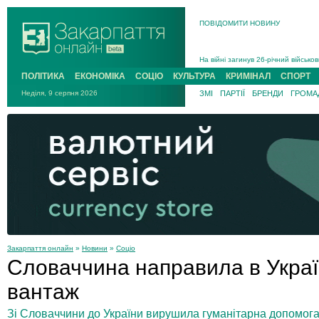
В Ужгороді 5 серпня попрощаються
ПОВІДОМИТИ НОВИНУ
Підтвердили загибель захисника і
На війні з рф поліг військовий з 
На війні загинув 26-річний військо
ПОЛІТИКА
ЕКОНОМІКА
СОЦІО
КУЛЬТУРА
КРИМІНАЛ
СПОРТ
Неділя, 9 серпня 2026
ЗМІ
ПАРТІЇ
БРЕНДИ
ГРОМАД
Закарпаття онлайн
»
Новини
»
Соціо
Словаччина направила в Украї
вантаж
Зі Словаччини до України вирушила гуманітарна допомога 