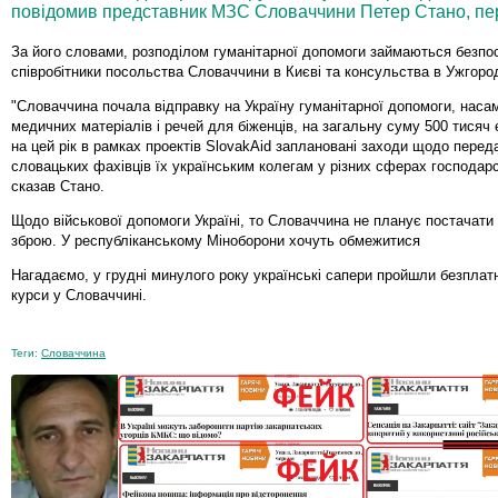
повідомив представник МЗС Словаччини Петер Стано, пер
За його словами, розподілом гуманітарної допомоги займаються безпо
співробітники посольства Словаччини в Києві та консульства в Ужгород
"Словаччина почала відправку на Україну гуманітарної допомоги, наса
медичних матеріалів і речей для біженців, на загальну суму 500 тисяч є
на цей рік в рамках проектів SlovakAid заплановані заходи щодо перед
словацьких фахівців їх українським колегам у різних сферах господарсь
сказав Стано.
Щодо військової допомоги Україні, то Словаччина не планує постачати 
зброю. У республіканському Міноборони хочуть обмежитися
Нагадаємо, у грудні минулого року українські сапери пройшли безплатн
курси у Словаччині.
Теги:
Словаччина