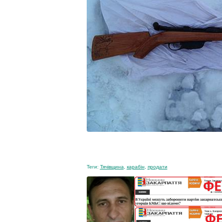
Теги:
Тячівщина
,
карабін
,
продати