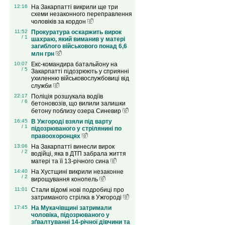
12:16
На Закарпатті викрили ще три
схеми незаконного переправлення
чоловіків за кордон
11:52
Прокуратура оскаржить вирок
/ 1
шахраю, який виманив у матері
загиблого військового понад 6,6
млн грн
10:07
Екс-командира батальйону на
/ 5
Закарпатті підозрюють у сприянні
ухиленню військовослужбовиці від
служби
22:17
Поліція розшукала водіїв
/ 6
бетоновозів, що вилили залишки
бетону поблизу озера Синевир
16:45
В Ужгороді взяли під варту
/ 1
підозрюваного у стрілянині по
правоохоронцях
13:06
На Закарпатті винесли вирок
/ 2
водійці, яка в ДТП забрала життя
матері та її 13-річного сина
14:40
На Хустщині викрили незаконне
/ 2
вирощування конопель
11:01
Стали відомі нові подробиці про
затриманого стрілка в Ужгороді
17:45
На Мукачівщині затримали
чоловіка, підозрюваного у
зґвалтуванні 14-річної дівчини та