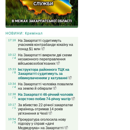
НОВИНИ: Кримінал
17:16
На Закарпатті судитимуть
учасників контрабанди кокаїну на
понад $1 млн
10:12
На Закарпатті викрили дві схеми
/ 4
незаконного переправлення
військовозобов’язаних
15:33
Інструктора районного ТЦК на
/ 8
Закарпатті судитимуть за
обвинуваченням у катуванні
13:34
На Закарпатті чоловіка повалили
/ 4
на землю й обікрали
12:38
На Закарпатті 46-річний чоловік
/ 1
жорстоко побив 74-річну матір
10:17
За вбивство 22-річної закарпатки
/ 1
українець отримав 14 років
ув’язнення в Чехії
10:54
Прокуратура оголосила нову
/ 5
підозру у справі «дачі
Медведчука» на Закарпатті