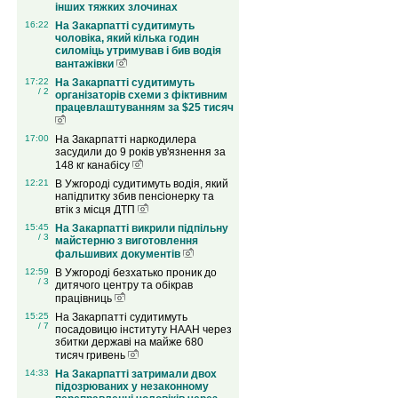
інших тяжких злочинах
16:22
На Закарпатті судитимуть
чоловіка, який кілька годин
силоміць утримував і бив водія
вантажівки
17:22
На Закарпатті судитимуть
/ 2
організаторів схеми з фіктивним
працевлаштуванням за $25 тисяч
17:00
На Закарпатті наркодилера
засудили до 9 років ув'язнення за
148 кг канабісу
12:21
В Ужгороді судитимуть водія, який
напідпитку збив пенсіонерку та
втік з місця ДТП
15:45
На Закарпатті викрили підпільну
/ 3
майстерню з виготовлення
фальшивих документів
12:59
В Ужгороді безхатько проник до
/ 3
дитячого центру та обікрав
працівниць
15:25
На Закарпатті судитимуть
/ 7
посадовицю інституту НААН через
збитки державі на майже 680
тисяч гривень
14:33
На Закарпатті затримали двох
підозрюваних у незаконному