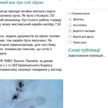
який має при собі зброю.
місце пригоди негайно виїхала слідчо-
0 Коментувати
ративна група. Як було з’ясовано, 53-
Ділитись
ний мешканець Хустського району справді
 у мішку мисливський карабін калібру 7,62
На головну
Додати в закладки
сно, жодних документів на зброю чоловік
Версія для друку
мав, тож карабін було вилучено. На
Переслати
итання правоохоронців, для чого йому
оя, зловмисник пояснив, що хотів її
Схожі публікації
дати.
Завантаження публікацій...
 РВ УМВС Василь Поковба, за даним
а ч.1 ст.263 Кримінального Кодексу
зловмиснику загрожує покарання у вигляді