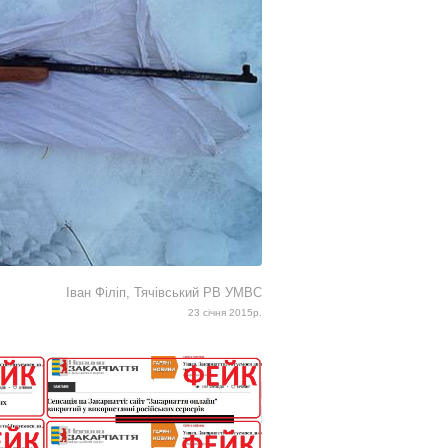
Іван Філіп, Тячівський РВ УМВС
23 січня 2015р.