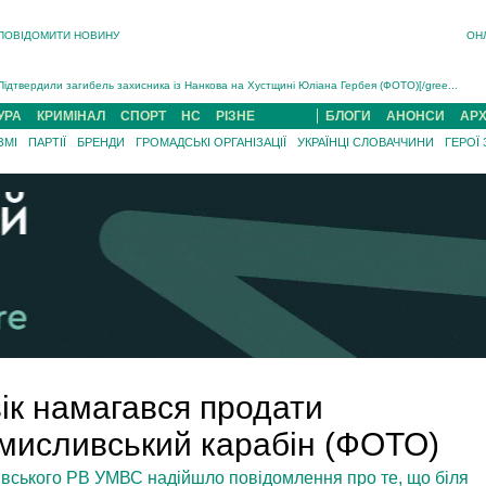
Інструктора районного ТЦК на Закарпатті судитимуть за обвинуваченням у катув...
ПОВІДОМИТИ НОВИНУ
ОН
В Ужгороді попрощаються із полеглим на війні з росією захисником Володимиром Йор�...
В Ужгороді 5 серпня попрощаються із захисником Богданом Югасом, який два роки �...
Підтвердили загибель захисника із Нанкова на Хустщині Юліана Гербея (ФОТО)[/gree...
На війні з рф поліг військовий з Виноградова Ігнат Роздяловський (ФОТО)...
УРА
КРИМІНАЛ
СПОРТ
НС
РІЗНЕ
БЛОГИ
АНОНСИ
АРХ
На Хустщині внаслідок ДТП за участі трьох авто постраждали 13 людей (ФОТО)...
ЗМІ
ПАРТІЇ
БРЕНДИ
ГРОМАДСЬКІ ОРГАНІЗАЦІЇ
УКРАЇНЦІ СЛОВАЧЧИНИ
ГЕРОЇ
Інструктора районного ТЦК на Закарпатті судитимуть за обвинувачен...
ік намагався продати
мисливський карабін (ФОТО)
івського РВ УМВС надійшло повідомлення про те, що біля