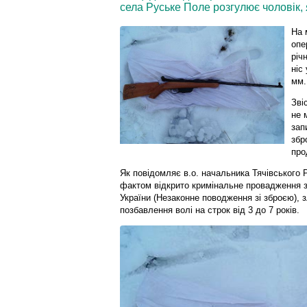
села Руське Поле розгулює чоловік, 
На 
опе
річ
ніс
мм.
Зві
не 
зап
збр
про
Як повідомляє в.о. начальника Тячівського
фактом відкрито кримінальне провадження з
України (Незаконне поводження зі зброєю), 
позбавлення волі на строк від 3 до 7 років.