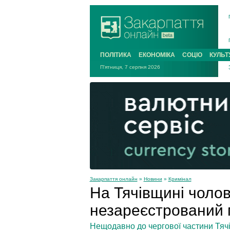
ПОЛІТИКА
ЕКОНОМІКА
СОЦІО
КУЛЬТ
П'ятниця, 7 серпня 2026
Закарпаття онлайн
»
Новини
»
Кримінал
На Тячівщині чолов
незареєстрований 
Нещодавно до чергової частини Тяч