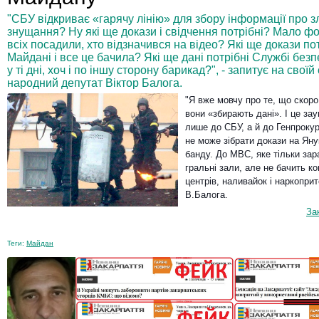
"СБУ відкриває «гарячу лінію» для збору інформації про 
знущання? Ну які ще докази і свідчення потрібні? Мало фо
всіх посадили, хто відзначився на відео? Які ще докази пот
Майдані і все це бачила? Які ще дані потрібні Службі бе
у ті дні, хоч і по іншу сторону барикад?", - запитує на свої
народний депутат Віктор Балога.
"Я вже мовчу про те, що скоро 
вони «збирають дані». І це за
лише до СБУ, а й до Генпрокур
не може зібрати докази на Яну
банду. До МВС, яке тільки зар
гральні зали, але не бачить к
центрів, наливайок і наркоприт
В.Балога.
За
Теги:
Майдан