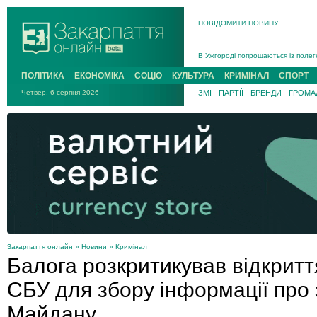
ПОВІДОМИТИ НОВИНУ
Інструктора районного ТЦК на Зак
В Ужгороді попрощаються із полег
В Ужгороді 5 серпня попрощаються
ПОЛІТИКА
ЕКОНОМІКА
СОЦІО
КУЛЬТУРА
КРИМІНАЛ
СПОРТ
Підтвердили загибель захисника і
Четвер, 6 серпня 2026
ЗМІ
ПАРТІЇ
БРЕНДИ
ГРОМАД
На війні з рф поліг військовий з 
На Хустщині внаслідок ДТП за уча
Інструктора районного ТЦК на Зак
Закарпаття онлайн
»
Новини
»
Кримінал
Балога розкритикував відкриття
СБУ для збору інформації про
Майдану