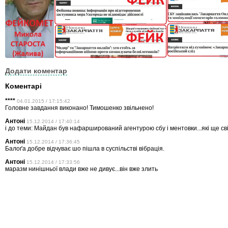
Додати коментар
Коментарі
****
04.01.2015 / 17:15:42
Головне завдання виконано! Тимошенко звільнено!
Антоні
15.12.2014 / 17:40:14
і до теми: Майдан був нафарширований агентурою сбу і ментовки...які ще св
Антоні
15.12.2014 / 17:36:45
Балоґа добре відчуває шо пішла в суспільстві вібрація.
Антоні
15.12.2014 / 17:33:56
маразм нинішньої влади вже не дивує...він вже злить