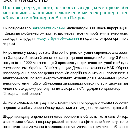
Про таке, серед іншого, розповів сьогодні, коментуючи об
можливими аварійними відключеннями електроенергії, ге
«Закарпаттяобленерго» Віктор Петров.
Як повідомляло
Закарпаття онлайн
, напередодні з'явилась інформація
«Закарпаттяобленерго» про те, що через технічні проблеми в енергосис
сьогодні, 1 грудня,
можуть бути обмеження
в подачі електроенергії по 
мережі.
Як розповів у цьому зв'язку Віктор Петров, ситуація спровокована авар
на Запорізькій атомній електростанції, де нині виведений з ладу 3-й ен
потужністю 1000 мегават, що й призвело до критичної ситуації в об’єдн
енергосистемі України. "У зв’язку з цим Державна компанія НАК «Укре
розпорядження про введення графіків аварійних обмежень потужності 
електроенергії по всіх енергокомпаніях України для збереження цілісно
енергосистеми. Тобто, обмеження запроваджуються по всій державі за
лише по Західному регіону чи по Закарпаттю", - додав гендиректор
"Закарпаттяобленерго".
За його словами, ситуація не є критичною і попередньо можна говорити
відновити роботу енергоблоку вдасться за тиждень, можливо, трішки
Щодо принципу відключення електроенергії в області, то, зі слів Віктор
рівні кожної області щороку розробляються графіки аварійних відключен
погоджуються усіма зацікавленими структурами, в тому числі обласн