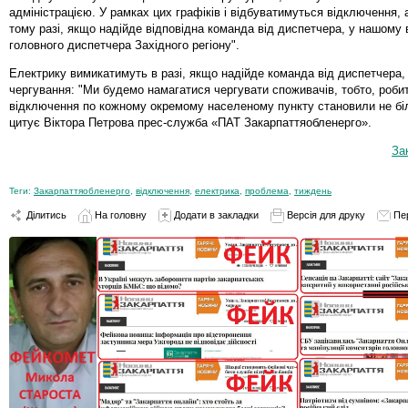
адміністрацією. У рамках цих графіків і відбуватимуться відключення,
тому разі, якщо надійде відповідна команда від диспетчера, у нашому 
головного диспетчера Західного регіону".
Електрику вимикатимуть в разі, якщо надійде команда від диспетчера,
чергування: "Ми будемо намагатися чергувати споживачів, тобто, роби
відключення по кожному окремому населеному пункту становили не біл
цитує Віктора Петрова прес-служба «ПАТ Закарпаттяобленерго».
За
Теги:
Закарпаттяобленерго
,
відключення
,
електрика
,
проблема
,
тиждень
Ділитись
На головну
Додати в закладки
Версія для друку
Пе