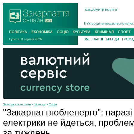
ПОВІДОМИТИ НОВИНУ
Інструктора районного ТЦК на Зак
В Ужгороді попрощаються із полег
В Ужгороді 5 серпня попрощаються
ПОЛІТИКА
ЕКОНОМІКА
СОЦІО
КУЛЬТУРА
КРИМІНАЛ
СПОРТ
Підтвердили загибель захисника і
Субота, 8 серпня 2026
ЗМІ
ПАРТІЇ
БРЕНДИ
ГРОМАД
На війні з рф поліг військовий з 
На Хустщині внаслідок ДТП за уча
Інструктора районного ТЦК на Зак
Закарпаття онлайн
»
Новини
»
Соціо
"Закарпаттяобленерго": наразі
електрики не йдеться, пробле
за тиждень