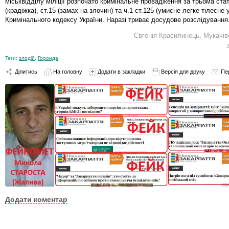
міськвідділу міліції розпочато кримінальне провадження за трьома стат
(крадіжка), ст.15 (замах на злочин) та ч.1 ст.125 (умисне легке тілесне
Кримінального кодексу України. Наразі триває досудове розслідування
Євгенія Красилинець, Мукач
Теги:
злодій
,
Горонда
Ділитись
На головну
Додати в закладки
Версія для друку
Пе
Додати коментар