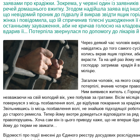
заявами про крадіжки. Зокрема, у червні один із заявників
речей домашнього вжитку. Згодом надійшла заява від інш
що невідомий проник до підвалу й викрав звідти ящик горіл
жінка і повідомила, що їй спричинив тілесні ушкодження ї
останньому зауваження, аби не кричав голосно на кладови
вдарив її... Потерпіла звернулася по допомогу до лікарів 
Через деякий час чоловік вирі
навідатись до того самого сусі
колись вкрав ящик горілки, аб
вкрасти. Та на цей раз йому н
господар затримав крадія й в
міліцію.
Загалом чоловік, на якого ск
потерпілі, вчинив чотири прав
Ним виявився житель с.Горонд
незважаючи на свій молодий вік, уже побував за гратами. Вісім місяців
повернувся з місць позбавлення волі, де відбував покарання за крадіж
Звільнившись із місць позбавлення волі, не знайшов підходящої робот
до старого ремесла. Тепер йому вкотре доведеться відповідати за ряд
правопорушень. Хоча сам він із цього приводу каже, що не вперше йде 
йому до тюрми не звикати…
Відомості про події внесені до Єдиного реєстру досудових розслідува