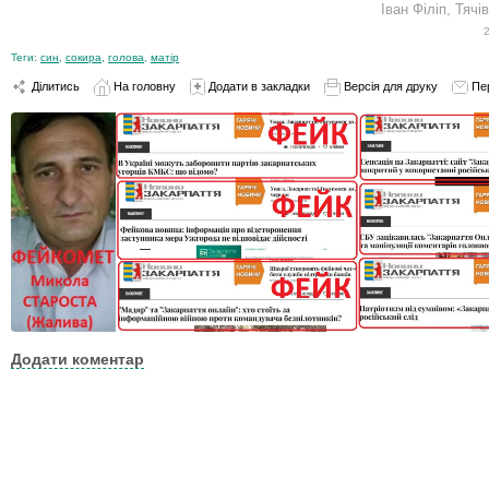
Іван Філіп, Тяч
Теги:
син
,
сокира
,
голова
,
матір
Ділитись
На головну
Додати в закладки
Версія для друку
Пе
Додати коментар