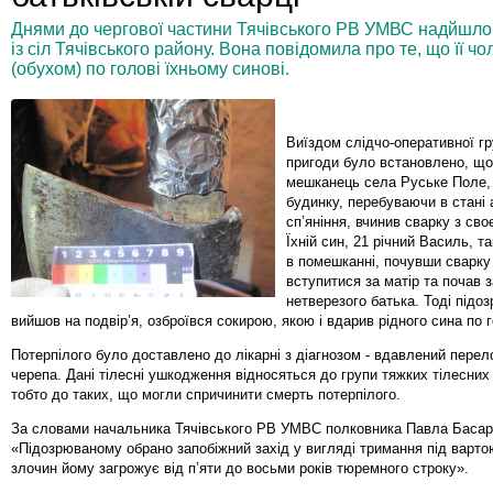
Днями до чергової частини Тячівського РВ УМВС надйшло
із сіл Тячівського району. Вона повідомила про те, що її ч
(обухом) по голові їхньому синові.
Виїздом слідчо-оперативної гр
пригоди було встановлено, що
мешканець села Руське Поле,
будинку, перебуваючи в стані
сп’яніння, вчинив сварку з св
Їхній син, 21 річний Василь, 
в помешканні, почувши сварку 
вступитися за матір та почав 
нетверезого батька. Тоді підо
вийшов на подвір’я, озброївся сокирою, якою і вдарив рідного сина по г
Потерпілого було доставлено до лікарні з діагнозом - вдавлений перел
черепа. Дані тілесні ушкодження відносяться до групи тяжких тілесни
тобто до таких, що могли спричинити смерть потерпілого.
За словами начальника Тячівського РВ УМВС полковника Павла Басар
«Підозрюваному обрано запобіжний захід у вигляді тримання під варто
злочин йому загрожує від п’яти до восьми років тюремного строку».