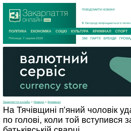
ПОВІДОМИТИ НОВИНУ
Інструктора районного ТЦК на Зак
В Ужгороді попрощаються із полег
В Ужгороді 5 серпня попрощаються
ПОЛІТИКА
ЕКОНОМІКА
СОЦІО
КУЛЬТУРА
КРИМІНАЛ
СПОРТ
Підтвердили загибель захисника і
П'ятниця, 7 серпня 2026
ЗМІ
ПАРТІЇ
БРЕНДИ
ГРОМАД
На війні з рф поліг військовий з 
На Хустщині внаслідок ДТП за уча
Інструктора районного ТЦК на Зак
Закарпаття онлайн
»
Новини
»
Кримінал
На Тячівщині п'яний чоловік у
по голові, коли той вступився з
батьківській сварці