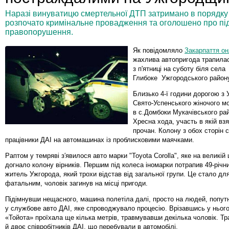
Наразі винуватицю смертельної ДТП затримано в порядку с
розпочато кримінальне провадження та оголошено про під
правопорушення.
Як повідомляло
Закарпаття о
жахлива автопригода трапилас
з п'ятниці на суботу біля села
Глибоке Ужгородського район
Близько 4-ї години дорогою з
Свято-Успенського жіночого м
в с.Домбоки Мукачівського рай
Хресна хода, участь в якій вз
прочан. Колону з обох сторін
працівники ДАІ на автомашинах із проблисковими маячками.
Раптом у темряві з′явилося авто марки "Toyota Corolla", яке на великій
догнало колону вірників. Першим під колеса іномарки потрапив 49-річни
житель Ужгорода, який трохи відстав від загальної групи. Це стало дл
фатальним, чоловік загинув на місці пригоди.
Підімнувши нещасного, машина полетіла далі, просто на людей, попут
у службове авто ДАІ, яке спроводжувало процесію. Врізавшись у ньог
«Тойота» проїхала ще кілька метрів, травмувавши декілька чоловік. Т
й двоє співробітників ДАІ, що перебували в автомобілі.