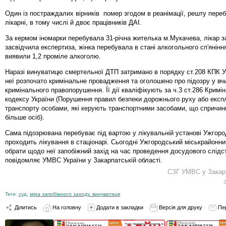
Один із постраждалих вірників помер згодом в реанімації, решту пере
лікарні, в тому числі й двоє працівників ДАІ.
За кермом іномарки перебувала 31-річна жителька м.Мукачева, лікар 
засвідчила експертиза, жінка перебувала в стані алкогольного сп′яніння,
виявили 1,2 проміле алкоголю.
Наразі винуватицю смертельної ДТП затримано в порядку ст.208 КПК У
неї розпочато кримінальне провадження та оголошено про підозру у вч
кримінального правопорушення. Її дії кваліфікують за ч.3 ст.286 Кримі
кодексу України (Порушення правил безпеки дорожнього руху або експл
транспорту особами, які керують транспортними засобами, що спричин
більше осіб).
Сама підозрювана перебуває під вартою у лікувальній установі Ужгоро
проходить лікування в стаціонарі. Сьогодні Ужгородський міськрайонн
обрати щодо неї запобіжний захід на час проведення досудового слідст
повідомляє УМВС України у Закарпатській області.
СЗГ УМВС у Закарп
Теги:
суд
,
міра запобіжного заходу. винуватиця
Ділитись
На головну
Додати в закладки
Версія для друку
Пе