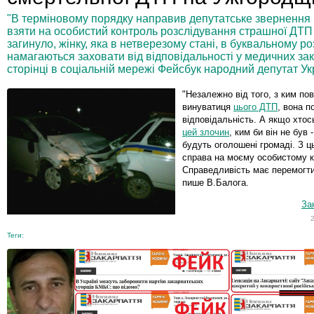
"В терміновому порядку направив депутатське звернення 
взяти на особистий контроль розслідування страшної ДТП
загинуло, жінку, яка в нетверезому стані, в буквальному ро
намагаються заховати від відповідальності у медичних зак
сторінці в соціальній мережі Фейсбук народний депутат Ук
"Незалежно від того, з ким пов
винуватиця
цього ДТП
, вона п
відповідальність. А якщо хто
цей злочин
, ким би він не був 
будуть оголошені громаді. З 
справа на моєму особистому к
Справедливість має перемогти 
пише В.Балога.
За
Теги: