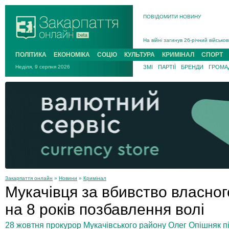
В Ужгороді 5 серпня попрощаються
ПОВІДОМИТИ НОВИНУ
Підтвердили загибель захисника і
На війні з рф поліг військовий з 
На війні загинув 26-річний військо
ПОЛІТИКА
ЕКОНОМІКА
СОЦІО
КУЛЬТУРА
КРИМІНАЛ
СПОРТ
Неділя, 9 серпня 2026
ЗМІ
ПАРТІЇ
БРЕНДИ
ГРОМАД
Закарпаття онлайн
»
Новини
»
Кримінал
Мукачівця за вбивство власно
на 8 років позбавлення волі
28 жовтня прокурор Мукачівського району Олег Опішняк 