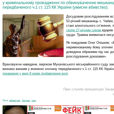
у кримінальному провадженні по обвинуваченню мешканця
передбаченого ч.1 ст. 115 КК України (умисне вбивство).
Досудовим розслідуванням вс
52-річний мешканець с. Чабин
стані алкогольного сп’яніння, 
своїм 27-річним сином
вдарив 
груди. Травма виявилася несу
Як повідомив Олег Опішняк: «
інкримінованому йому злочині
доведена зібраними під час д
розслідування доказами».
Враховуючи наведене, вироком Мукачівського міськрайонного суду за
визнано винним у вчиненні злочину передбаченого ч.1 ст. 115 КК Украї
покарання у виді 8 років позбавлення волі
.
Прес-служба прокуратури Закарп
Теги:
вбивство
,
батько
,
син
,