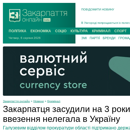
ПОВІДОМИТИ НОВИНУ
Інструктора районного ТЦК на Зак
В Ужгороді попрощаються із полег
В Ужгороді 5 серпня попрощаються
ПОЛІТИКА
ЕКОНОМІКА
СОЦІО
КУЛЬТУРА
КРИМІНАЛ
СПОРТ
Підтвердили загибель захисника і
Четвер, 6 серпня 2026
ЗМІ
ПАРТІЇ
БРЕНДИ
ГРОМАД
На війні з рф поліг військовий з 
На Хустщині внаслідок ДТП за уча
Інструктора районного ТЦК на Зак
Закарпаття онлайн
»
Новини
»
Кримінал
Закарпатця засудили на 3 рок
ввезення нелегала в Україну
Галузевим відділом прокуратури області підтримано держ