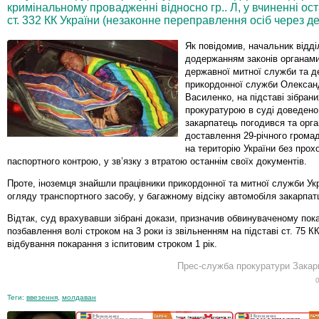
кримінальному провадженні відносно гр.. Л, у вчиненні ос
ст. 332 КК України (незаконне переправлення осіб через д
Як повідомив, начальник відді
додержанням законів органам
державної митної служби та д
прикордонної служби Олексан
Василенко, на підставі зібрани
прокуратурою в суді доведено
закарпатець погодився та орга
доставлення 29-річного гром
на територію України без про
паспортного контрою, у зв’язку з втратою останнім своїх документів.
Проте, іноземця знайшли працівники прикордонної та митної служби Укр
огляду транспортного засобу, у багажному відсіку автомобіля закарп
Відтак, суд врахувавши зібрані докази, призначив обвинуваченому пок
позбавлення волі строком на 3 роки із звільненням на підставі ст. 75 КК
відбування покарання з іспитовим строком 1 рік.
Прес-служба прокуратури Закарп
Теги:
ввезення
,
молдаван