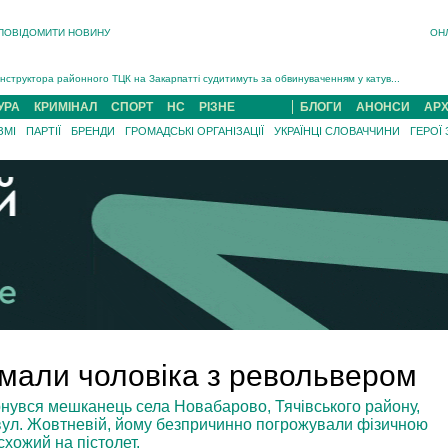
ПОВІДОМИТИ НОВИНУ
ОН
На війні загинув 26-річний військовий із Чинадійова на Мукачівщині Іван Симчин...
Інструктора районного ТЦК на Закарпатті судитимуть за обвинуваченням у катув...
В Ужгороді попрощаються із полеглим на війні з росією захисником Володимиром Йор�...
УРА
КРИМІНАЛ
СПОРТ
НС
РІЗНЕ
БЛОГИ
АНОНСИ
АРХ
В Ужгороді 5 серпня попрощаються із захисником Богданом Югасом, який два роки �...
ЗМІ
ПАРТІЇ
БРЕНДИ
ГРОМАДСЬКІ ОРГАНІЗАЦІЇ
УКРАЇНЦІ СЛОВАЧЧИНИ
ГЕРОЇ
Підтвердили загибель захисника із Нанкова на Хустщині Юліана Гербея (ФОТО)[/gree...
На війні з рф поліг військовий з Виноградова Ігнат Роздяловський (ФОТО)...
На війні загинув 26-річний військовий із Чинадійова на Мукачівщині �...
имали чоловіка з револьвером
нувся мешканець села Новабарово, Тячівського району,
о вул. Жовтневій, йому безпричинно погрожували фізичною
хожий на пістолет.