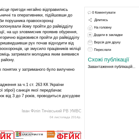
місце пригоди негайно відправились
0 Коментувати
ьничні та оперативники, підійшовши до
Ділитись
би порушника правоохоронці
ропонували йому пройти до райвідділу
На головну
іції, на що зловмисник проявив обурення,
Додати в закладки
егорично відмовився пройти до райвідділу
Версія для друку
пришвидшивши рух почав відходити від
воохоронців, це змусило працівників міліції
Переслати
оміць затримати молодика яким виявився
Схожі публікації
 району.
Завантаження публікацій...
х понятих у затриманого було вилучено
дження за ч.1 ст. 263 КК України
ї зброї) санкція якої передбачає
ок від 3 до 7 років, проводиться досудове
Іван Філіп Тячівський РВ УМВС
04 листопада 2014р.