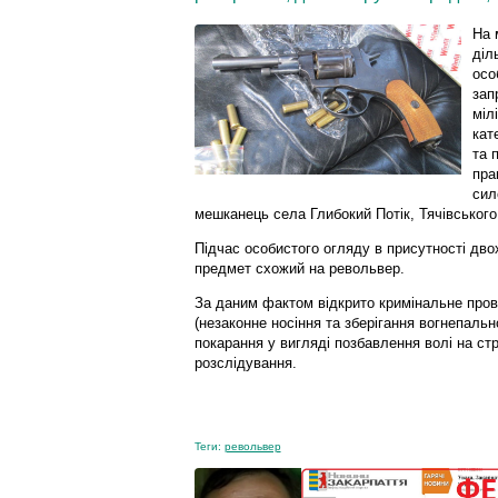
На 
діл
осо
зап
міл
кат
та 
пра
сил
мешканець села Глибокий Потік, Тячівського
Підчас особистого огляду в присутності дво
предмет схожий на револьвер.
За даним фактом відкрито кримінальне прова
(незаконне носіння та зберігання вогнепально
покарання у вигляді позбавлення волі на стр
розслідування.
Теги:
револьвер