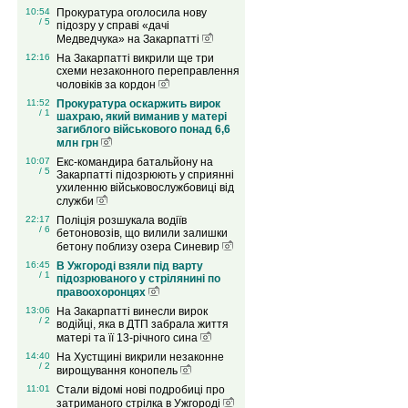
10:54
Прокуратура оголосила нову
/ 5
підозру у справі «дачі
Медведчука» на Закарпатті
12:16
На Закарпатті викрили ще три
схеми незаконного переправлення
чоловіків за кордон
11:52
Прокуратура оскаржить вирок
/ 1
шахраю, який виманив у матері
загиблого військового понад 6,6
млн грн
10:07
Екс-командира батальйону на
/ 5
Закарпатті підозрюють у сприянні
ухиленню військовослужбовиці від
служби
22:17
Поліція розшукала водіїв
/ 6
бетоновозів, що вилили залишки
бетону поблизу озера Синевир
16:45
В Ужгороді взяли під варту
/ 1
підозрюваного у стрілянині по
правоохоронцях
13:06
На Закарпатті винесли вирок
/ 2
водійці, яка в ДТП забрала життя
матері та її 13-річного сина
14:40
На Хустщині викрили незаконне
/ 2
вирощування конопель
11:01
Стали відомі нові подробиці про
затриманого стрілка в Ужгороді