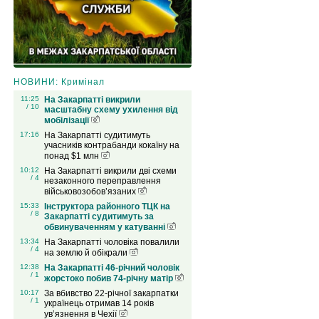
НОВИНИ: Кримінал
11:25
На Закарпатті викрили
/ 10
масштабну схему ухилення від
мобілізації
17:16
На Закарпатті судитимуть
учасників контрабанди кокаїну на
понад $1 млн
10:12
На Закарпатті викрили дві схеми
/ 4
незаконного переправлення
військовозобов’язаних
15:33
Інструктора районного ТЦК на
/ 8
Закарпатті судитимуть за
обвинуваченням у катуванні
13:34
На Закарпатті чоловіка повалили
/ 4
на землю й обікрали
12:38
На Закарпатті 46-річний чоловік
/ 1
жорстоко побив 74-річну матір
10:17
За вбивство 22-річної закарпатки
/ 1
українець отримав 14 років
ув’язнення в Чехії