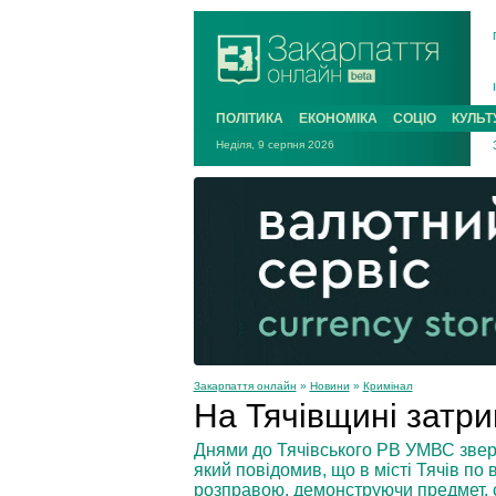
ПОЛІТИКА
ЕКОНОМІКА
СОЦІО
КУЛЬТ
Неділя, 9 серпня 2026
Закарпаття онлайн
»
Новини
»
Кримінал
На Тячівщині затр
Днями до Тячівського РВ УМВС звер
який повідомив, що в місті Тячів п
розправою, демонструючи предмет, с