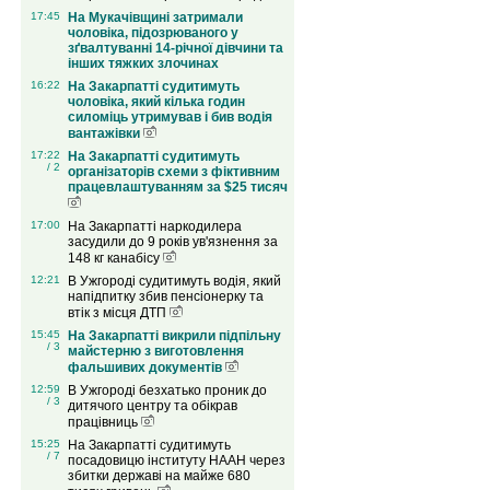
17:45
На Мукачівщині затримали
чоловіка, підозрюваного у
зґвалтуванні 14-річної дівчини та
інших тяжких злочинах
16:22
На Закарпатті судитимуть
чоловіка, який кілька годин
силоміць утримував і бив водія
вантажівки
17:22
На Закарпатті судитимуть
/ 2
організаторів схеми з фіктивним
працевлаштуванням за $25 тисяч
17:00
На Закарпатті наркодилера
засудили до 9 років ув'язнення за
148 кг канабісу
12:21
В Ужгороді судитимуть водія, який
напідпитку збив пенсіонерку та
втік з місця ДТП
15:45
На Закарпатті викрили підпільну
/ 3
майстерню з виготовлення
фальшивих документів
12:59
В Ужгороді безхатько проник до
/ 3
дитячого центру та обікрав
працівниць
15:25
На Закарпатті судитимуть
/ 7
посадовицю інституту НААН через
збитки державі на майже 680